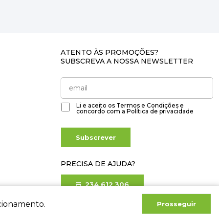
ATENTO ÀS PROMOÇÕES?
SUBSCREVA A NOSSA NEWSLETTER
Li e aceito os
Termos e Condições
e
concordo com a
Política de privacidade
Subscrever
PRECISA DE AJUDA?
234 612 306
Chamada para rede fixa nacional
ncionamento.
Prosseguir