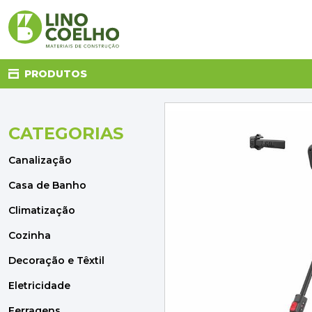
PRODUTOS
CATEGORIAS
CANALIZAÇÃO
CASA DE BANHO
Canalização
CLIMATIZAÇÃO
COZINHA
Casa de Banho
DECORAÇÃO E TÊXTIL
Climatização
ELETRICIDADE
FERRAGENS
Cozinha
FERRAMENTAS
Decoração e Têxtil
ILUMINAÇÃO
JARDIM
Eletricidade
MATERIAIS DE CONSTRUÇÃO
Ferragens