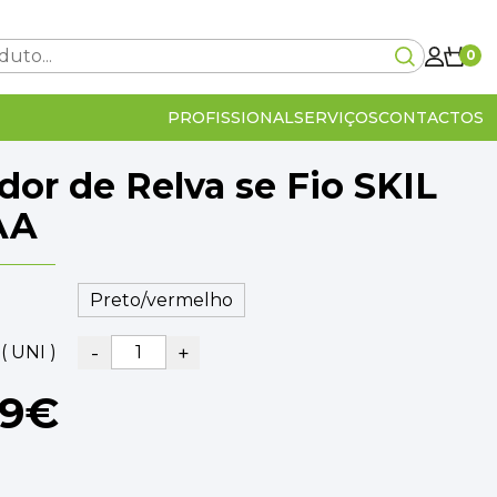
0
PROFISSIONAL
SERVIÇOS
CONTACTOS
dor de Relva se Fio SKIL
Carrinho Vazio!
AA
0€
-
+
( UNI )
lcular no checkout
IVA Incluído
0€
89€
OMPRA
VER O CARRINHO