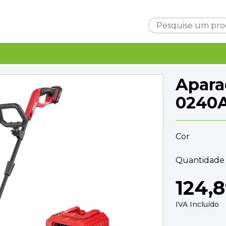
Carrinho
Apara
0240
Cor
Subtotal
0,0
Entrega
Quantidade 
A ca
TOTAL
0,0
124,
FINALIZAR C
IVA Incluído