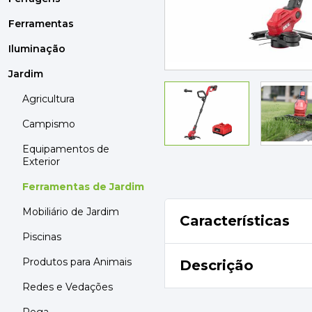
MOBILIÁRIO
PAVIMENTOS E REVESTIMENTOS
Ferramentas
TINTAS, DROGAS E LIMPEZA
Iluminação
Jardim
DYRUP
SKIL
Agricultura
Campismo
Equipamentos de
Exterior
Ferramentas de Jardim
Mobiliário de Jardim
Características
Piscinas
Produtos para Animais
Descrição
Redes e Vedações