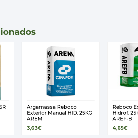
cionados
,5R
Argamassa Reboco
Reboco Ex
Exterior Manual HID. 25KG
Hidrof. 
AREM
AREF-B
3,63€
4,65€