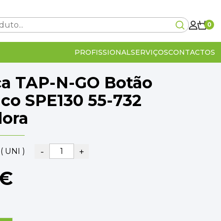
0
PROFISSIONAL
SERVIÇOS
CONTACTOS
a TAP-N-GO Botão
Carrinho Vazio!
ico SPE130 55-732
ora
0€
-
+
( UNI )
lcular no checkout
IVA Incluído
0€
0€
OMPRA
VER O CARRINHO