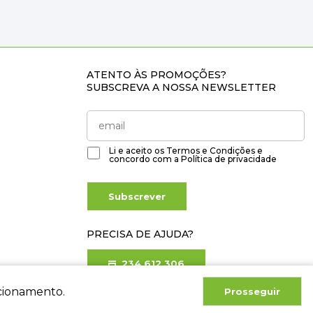
ATENTO ÀS PROMOÇÕES?
SUBSCREVA A NOSSA NEWSLETTER
Li e aceito os
Termos e Condições
e
concordo com a
Política de privacidade
Subscrever
PRECISA DE AJUDA?
234 612 306
Chamada para rede fixa nacional
ncionamento.
Prosseguir