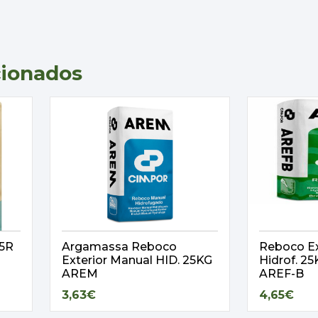
cionados
,5R
Argamassa Reboco
Reboco Ex
Exterior Manual HID. 25KG
Hidrof. 
AREM
AREF-B
3,63€
4,65€