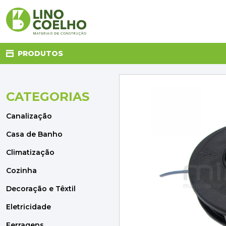
PRODUTOS
CATEGORIAS
CANALIZAÇÃO
CASA DE BANHO
Canalização
CLIMATIZAÇÃO
COZINHA
Casa de Banho
DECORAÇÃO E TÊXTIL
Climatização
ELETRICIDADE
FERRAGENS
Cozinha
FERRAMENTAS
Decoração e Têxtil
ILUMINAÇÃO
JARDIM
Eletricidade
MATERIAIS DE CONSTRUÇÃO
Ferragens