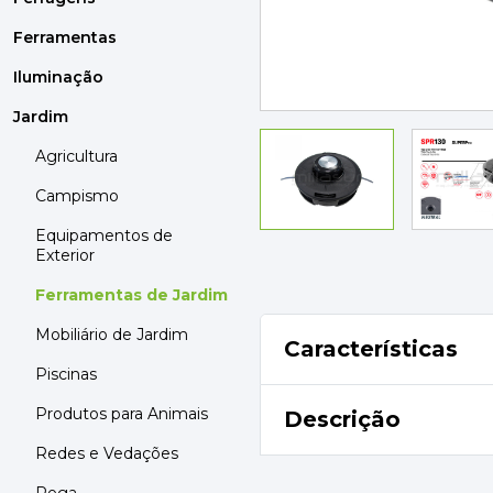
MOBILIÁRIO
PAVIMENTOS E REVESTIMENTOS
Ferramentas
TINTAS, DROGAS E LIMPEZA
Iluminação
Jardim
DYRUP
SKIL
Agricultura
Campismo
Equipamentos de
Exterior
Ferramentas de Jardim
Mobiliário de Jardim
Características
Piscinas
Produtos para Animais
Descrição
Redes e Vedações