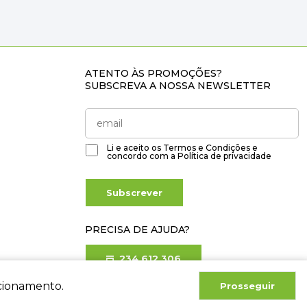
ATENTO ÀS PROMOÇÕES?
SUBSCREVA A NOSSA NEWSLETTER
Li e aceito os
Termos e Condições
e
concordo com a
Política de privacidade
Subscrever
PRECISA DE AJUDA?
234 612 306
Chamada para rede fixa nacional
ncionamento.
Prosseguir