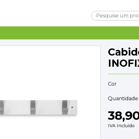
Carrinho
Cabid
INOFI
Cor
Subtotal
0,0
Entrega
Quantidade 
A ca
TOTAL
0,0
38,9
FINALIZAR C
IVA Incluído