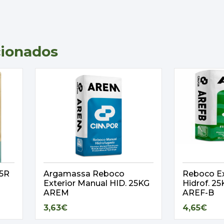
cionados
,5R
Argamassa Reboco
Reboco Ex
Exterior Manual HID. 25KG
Hidrof. 
AREM
AREF-B
3,63€
4,65€