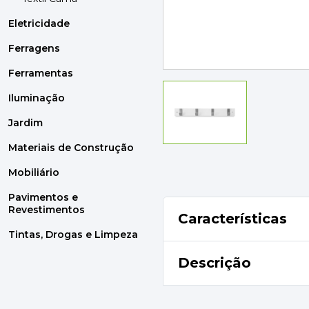
MOBILIÁRIO
PAVIMENTOS E REVESTIMENTOS
Eletricidade
TINTAS, DROGAS E LIMPEZA
Ferragens
Ferramentas
DYRUP
SKIL
Iluminação
Jardim
Materiais de Construção
Mobiliário
Pavimentos e
Revestimentos
Características
Tintas, Drogas e Limpeza
Descrição