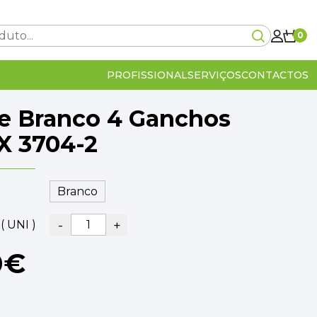
0
PROFISSIONAL
SERVIÇOS
CONTACTOS
e Branco 4 Ganchos
Carrinho Vazio!
X 3704-2
0€
-
+
( UNI )
lcular no checkout
IVA Incluído
0€
0€
OMPRA
VER O CARRINHO