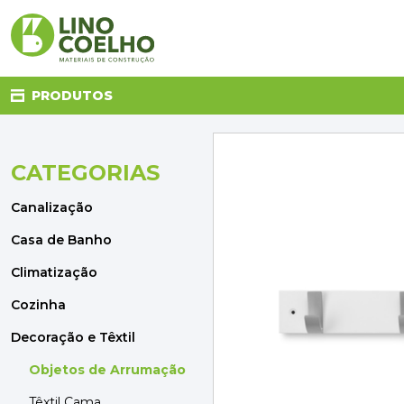
PRODUTOS
CATEGORIAS
CANALIZAÇÃO
CASA DE BANHO
Canalização
CLIMATIZAÇÃO
COZINHA
Casa de Banho
DECORAÇÃO E TÊXTIL
Climatização
ELETRICIDADE
FERRAGENS
Cozinha
FERRAMENTAS
Decoração e Têxtil
ILUMINAÇÃO
JARDIM
Objetos de Arrumação
MATERIAIS DE CONSTRUÇÃO
Têxtil Cama