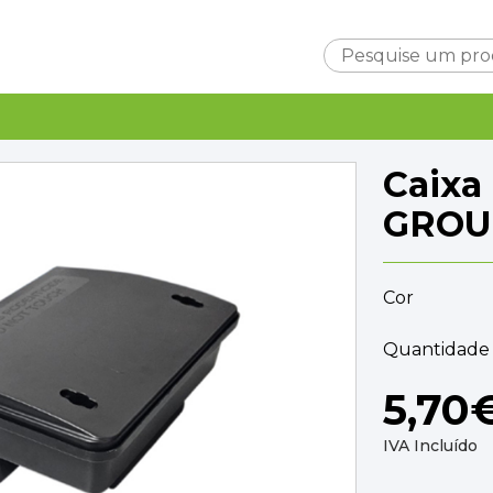
Carrinho
Caixa
GROU
Cor
Subtotal
0,0
Entrega
Quantidade 
A ca
TOTAL
0,0
5,70
FINALIZAR C
IVA Incluído