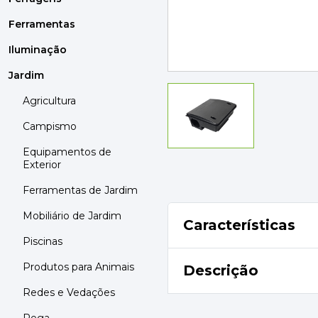
MOBILIÁRIO
PAVIMENTOS E REVESTIMENTOS
Ferramentas
TINTAS, DROGAS E LIMPEZA
Iluminação
Jardim
DYRUP
SKIL
Agricultura
Campismo
Equipamentos de
Exterior
Ferramentas de Jardim
Mobiliário de Jardim
Características
Piscinas
Produtos para Animais
Descrição
Redes e Vedações