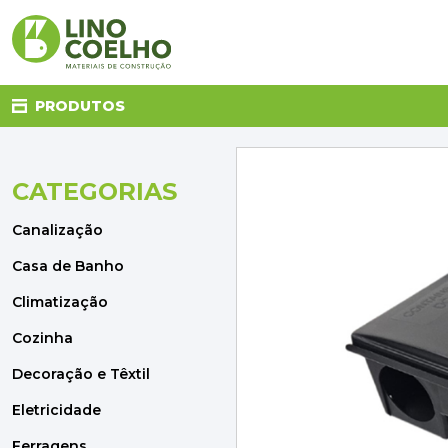
PRODUTOS
CATEGORIAS
CANALIZAÇÃO
CASA DE BANHO
Canalização
CLIMATIZAÇÃO
COZINHA
Casa de Banho
DECORAÇÃO E TÊXTIL
Climatização
ELETRICIDADE
FERRAGENS
Cozinha
FERRAMENTAS
Decoração e Têxtil
ILUMINAÇÃO
JARDIM
Eletricidade
MATERIAIS DE CONSTRUÇÃO
Ferragens