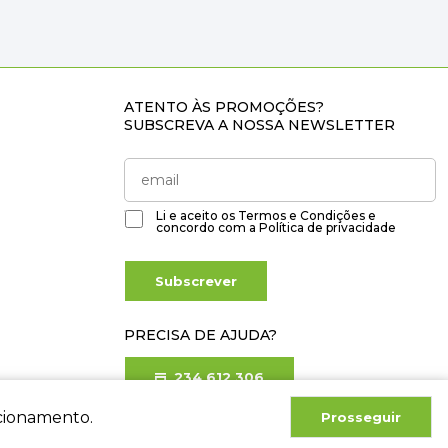
ATENTO ÀS PROMOÇÕES?
SUBSCREVA A NOSSA NEWSLETTER
Li e aceito os
Termos e Condições
e
concordo com a
Política de privacidade
Subscrever
PRECISA DE AJUDA?
234 612 306
Chamada para rede fixa nacional
ncionamento.
Prosseguir