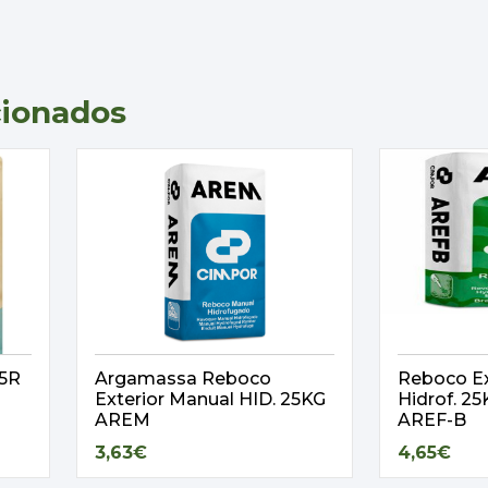
cionados
,5R
Argamassa Reboco
Reboco Ex
Exterior Manual HID. 25KG
Hidrof. 
AREM
AREF-B
3,63€
4,65€