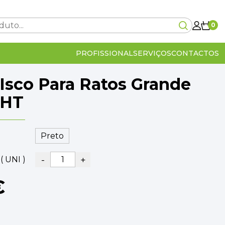
0
PROFISSIONAL
SERVIÇOS
CONTACTOS
 Isco Para Ratos Grande
Carrinho Vazio!
HT
0€
-
+
( UNI )
lcular no checkout
IVA Incluído
0€
€
OMPRA
VER O CARRINHO