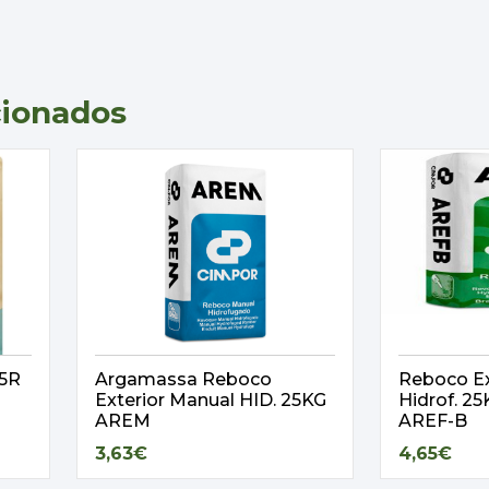
cionados
,5R
Argamassa Reboco
Reboco Ex
Exterior Manual HID. 25KG
Hidrof. 
AREM
AREF-B
3,63€
4,65€