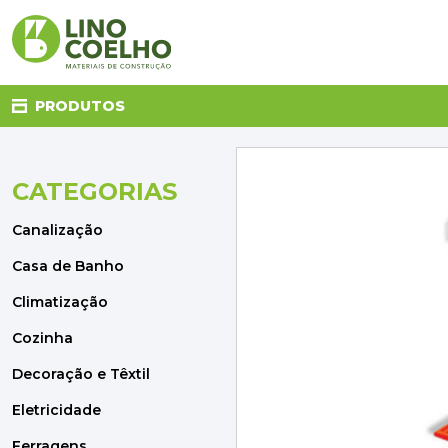
PRODUTOS
CATEGORIAS
CANALIZAÇÃO
CASA DE BANHO
Canalização
CLIMATIZAÇÃO
COZINHA
Casa de Banho
DECORAÇÃO E TÊXTIL
Climatização
ELETRICIDADE
FERRAGENS
Cozinha
FERRAMENTAS
Decoração e Têxtil
ILUMINAÇÃO
JARDIM
Eletricidade
MATERIAIS DE CONSTRUÇÃO
Ferragens