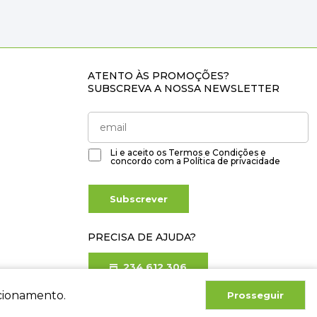
ATENTO ÀS PROMOÇÕES?
SUBSCREVA A NOSSA NEWSLETTER
Li e aceito os
Termos e Condições
e
concordo com a
Política de privacidade
Subscrever
PRECISA DE AJUDA?
234 612 306
Chamada para rede fixa nacional
ncionamento.
Prosseguir