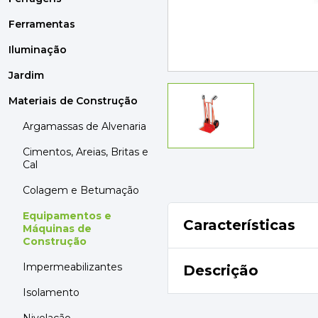
MOBILIÁRIO
PAVIMENTOS E REVESTIMENTOS
Ferramentas
TINTAS, DROGAS E LIMPEZA
Iluminação
Jardim
DYRUP
SKIL
Materiais de Construção
Argamassas de Alvenaria
Cimentos, Areias, Britas e
Cal
Colagem e Betumação
Equipamentos e
Características
Máquinas de
Construção
Impermeabilizantes
Descrição
Isolamento