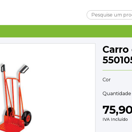
Carrinho
Carro
55010
Cor
Subtotal
0,0
Entrega
Quantidade 
A ca
TOTAL
0,0
75,9
FINALIZAR C
IVA Incluído