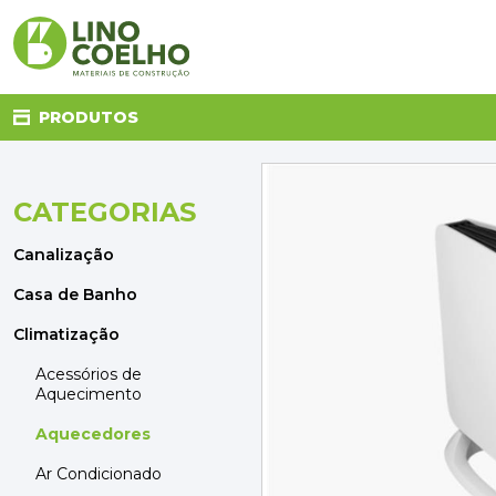
PRODUTOS
CATEGORIAS
CANALIZAÇÃO
CASA DE BANHO
Canalização
CLIMATIZAÇÃO
COZINHA
Casa de Banho
DECORAÇÃO E TÊXTIL
Climatização
ELETRICIDADE
FERRAGENS
Acessórios de
Aquecimento
FERRAMENTAS
ILUMINAÇÃO
Aquecedores
JARDIM
Ar Condicionado
MATERIAIS DE CONSTRUÇÃO