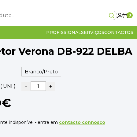
0
PROFISSIONAL
SERVIÇOS
CONTACTOS
tor Verona DB-922 DELBA
Carrinho Vazio!
-
+
( UNI )
0€
lcular no checkout
0€
IVA Incluído
0€
OMPRA
VER O CARRINHO
te indisponível - entre em
contacto connosco