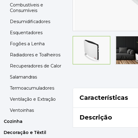
MOBILIÁRIO
Combustíveis e
PAVIMENTOS E REVESTIMENTOS
Consumíveis
TINTAS, DROGAS E LIMPEZA
Desumidificadores
Esquentadores
DYRUP
SKIL
Fogões a Lenha
Radiadores e Toalheiros
Recuperadores de Calor
Salamandras
Termoacumuladores
Características
Ventilação e Extração
Ventoinhas
Descrição
Cozinha
Decoração e Têxtil