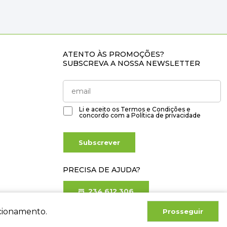
ATENTO ÀS PROMOÇÕES?
SUBSCREVA A NOSSA NEWSLETTER
Li e aceito os
Termos e Condições
e
concordo com a
Política de privacidade
Subscrever
PRECISA DE AJUDA?
234 612 306
Chamada para rede fixa nacional
ncionamento.
Prosseguir