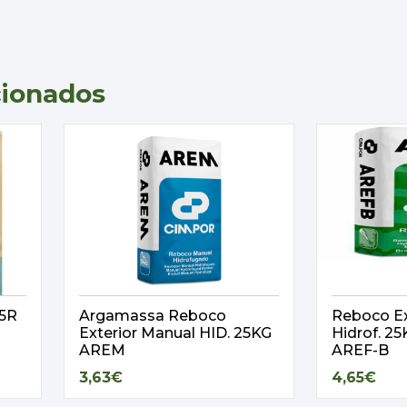
cionados
,5R
Argamassa Reboco
Reboco Ex
Exterior Manual HID. 25KG
Hidrof. 
AREM
AREF-B
3,63€
4,65€