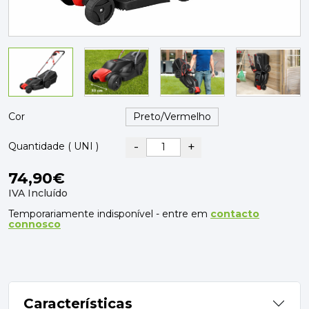
PAVIMENTOS E REVESTIMENTOS
TINTAS, DROGAS E LIMPEZA
DYRUP
SKIL
Cor
-
+
Quantidade ( UNI )
74,90€
IVA Incluído
Temporariamente indisponível - entre em
contacto
connosco
Características