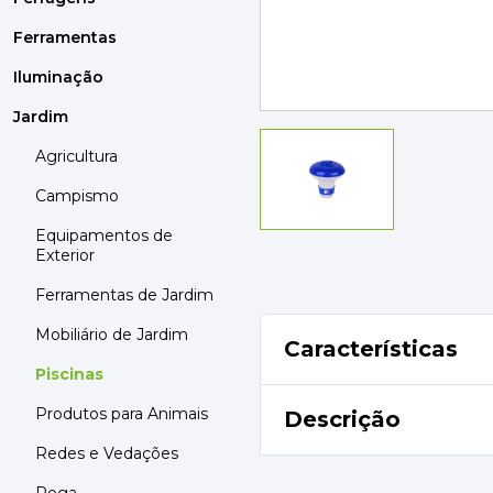
MOBILIÁRIO
PAVIMENTOS E REVESTIMENTOS
Ferramentas
TINTAS, DROGAS E LIMPEZA
Iluminação
Jardim
DYRUP
SKIL
Agricultura
Campismo
Equipamentos de
Exterior
Ferramentas de Jardim
Mobiliário de Jardim
Características
Piscinas
Produtos para Animais
Descrição
Redes e Vedações