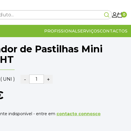
0
PROFISSIONAL
SERVIÇOS
CONTACTOS
dor de Pastilhas Mini
Carrinho Vazio!
HT
-
+
( UNI )
0€
€
lcular no checkout
IVA Incluído
0€
OMPRA
VER O CARRINHO
te indisponível - entre em
contacto connosco