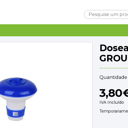
Carrinho
Dosea
GROU
Quantidade 
Subtotal
0,0
3,80
Entrega
A ca
TOTAL
0,0
IVA Incluído
FINALIZAR C
Temporariamen