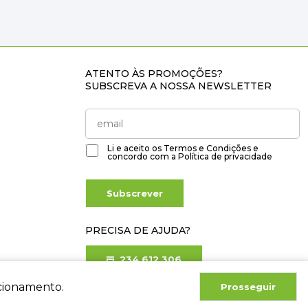
ATENTO ÀS PROMOÇÕES?
SUBSCREVA A NOSSA NEWSLETTER
Li e aceito os
Termos e Condições
e
concordo com a
Política de privacidade
Subscrever
PRECISA DE AJUDA?
234 612 306
Chamada para rede fixa nacional
ncionamento.
Prosseguir