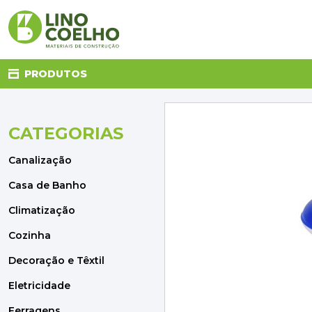
PRODUTOS
CATEGORIAS
CANALIZAÇÃO
CASA DE BANHO
Canalização
CLIMATIZAÇÃO
COZINHA
Casa de Banho
DECORAÇÃO E TÊXTIL
Climatização
ELETRICIDADE
FERRAGENS
Cozinha
FERRAMENTAS
Decoração e Têxtil
ILUMINAÇÃO
JARDIM
Eletricidade
MATERIAIS DE CONSTRUÇÃO
Ferragens