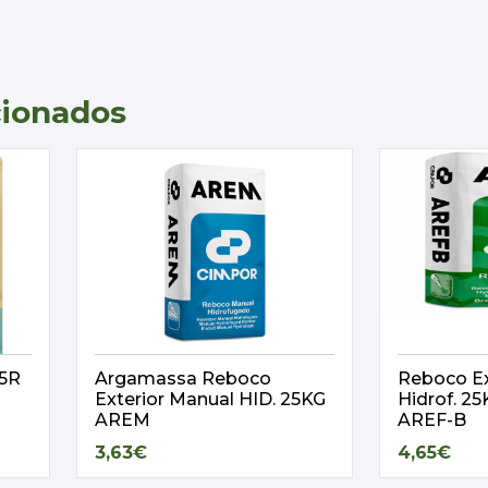
cionados
,5R
Argamassa Reboco
Reboco Ex
Exterior Manual HID. 25KG
Hidrof. 
AREM
AREF-B
3,63€
4,65€