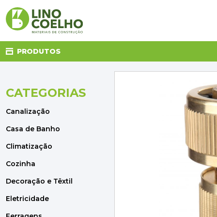
PRODUTOS
CATEGORIAS
CANALIZAÇÃO
CASA DE BANHO
Canalização
CLIMATIZAÇÃO
COZINHA
Casa de Banho
DECORAÇÃO E TÊXTIL
Climatização
ELETRICIDADE
FERRAGENS
Cozinha
FERRAMENTAS
Decoração e Têxtil
ILUMINAÇÃO
JARDIM
Eletricidade
MATERIAIS DE CONSTRUÇÃO
Ferragens