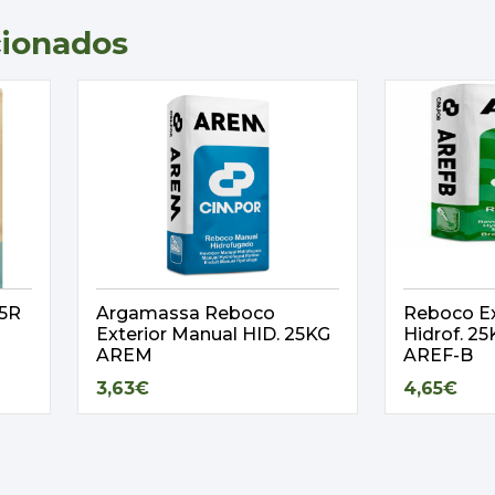
cionados
,5R
Argamassa Reboco
Reboco Ex
Exterior Manual HID. 25KG
Hidrof. 
AREM
AREF-B
3,63€
4,65€