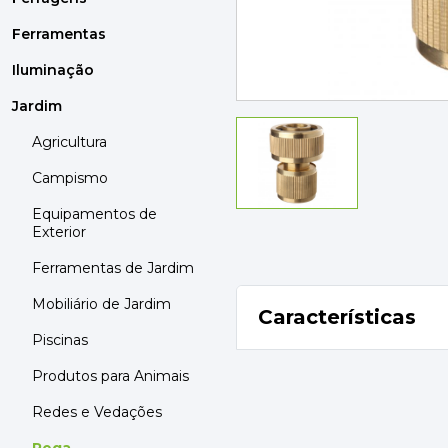
MOBILIÁRIO
PAVIMENTOS E REVESTIMENTOS
Ferramentas
TINTAS, DROGAS E LIMPEZA
Iluminação
Jardim
DYRUP
SKIL
Agricultura
Campismo
Equipamentos de
Exterior
Ferramentas de Jardim
Mobiliário de Jardim
Características
Piscinas
Produtos para Animais
Redes e Vedações