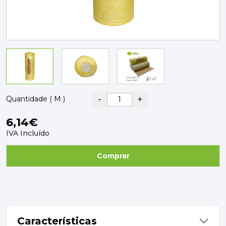
PAVIMENTOS E REVESTIMENTOS
TINTAS, DROGAS E LIMPEZA
DYRUP
SKIL
-
+
Quantidade ( M )
6,14€
IVA Incluído
Comprar
Características