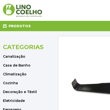
PRODUTOS
CATEGORIAS
CANALIZAÇÃO
CASA DE BANHO
Canalização
CLIMATIZAÇÃO
COZINHA
Casa de Banho
DECORAÇÃO E TÊXTIL
Climatização
ELETRICIDADE
FERRAGENS
Cozinha
FERRAMENTAS
Decoração e Têxtil
ILUMINAÇÃO
JARDIM
Eletricidade
MATERIAIS DE CONSTRUÇÃO
Ferragens