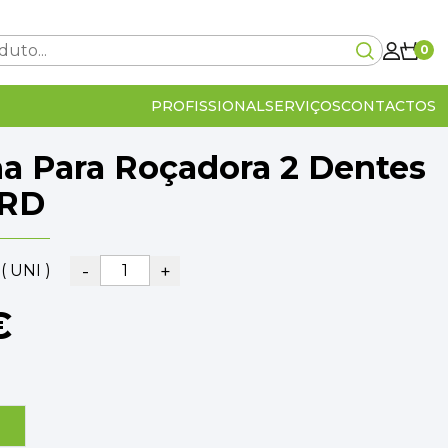
0
PROFISSIONAL
SERVIÇOS
CONTACTOS
a Para Roçadora 2 Dentes
Carrinho Vazio!
RD
-
+
( UNI )
0€
€
lcular no checkout
IVA Incluído
0€
OMPRA
VER O CARRINHO