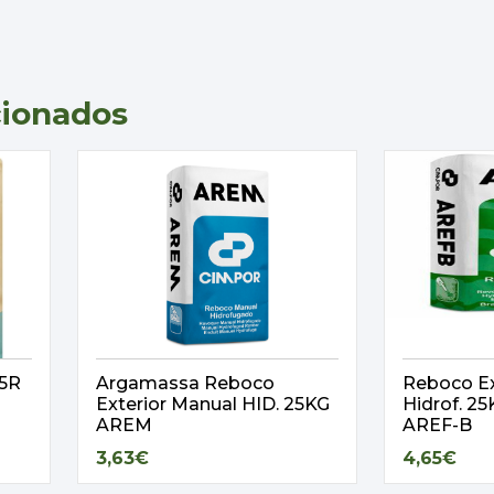
cionados
,5R
Argamassa Reboco
Reboco Ex
Exterior Manual HID. 25KG
Hidrof. 
AREM
AREF-B
3,63€
4,65€