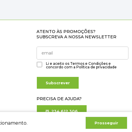
ATENTO ÀS PROMOÇÕES?
SUBSCREVA A NOSSA NEWSLETTER
Li e aceito os
Termos e Condições
e
concordo com a
Política de privacidade
Subscrever
PRECISA DE AJUDA?
234 612 306
Chamada para rede fixa nacional
ncionamento.
Prosseguir