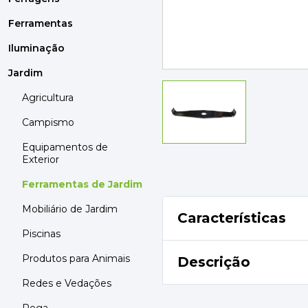
MOBILIÁRIO
PAVIMENTOS E REVESTIMENTOS
Ferramentas
TINTAS, DROGAS E LIMPEZA
Iluminação
Jardim
DYRUP
SKIL
Agricultura
Campismo
Equipamentos de
Exterior
Ferramentas de Jardim
Mobiliário de Jardim
Características
Piscinas
Produtos para Animais
Descrição
Redes e Vedações