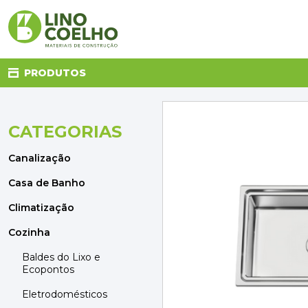
PRODUTOS
CATEGORIAS
CANALIZAÇÃO
CASA DE BANHO
Canalização
CLIMATIZAÇÃO
COZINHA
Casa de Banho
DECORAÇÃO E TÊXTIL
Climatização
ELETRICIDADE
FERRAGENS
Cozinha
FERRAMENTAS
Baldes do Lixo e
ILUMINAÇÃO
Ecopontos
JARDIM
Eletrodomésticos
MATERIAIS DE CONSTRUÇÃO