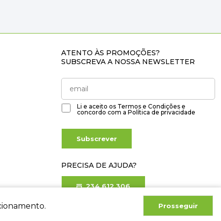
ATENTO ÀS PROMOÇÕES?
SUBSCREVA A NOSSA NEWSLETTER
Li e aceito os
Termos e Condições
e
concordo com a
Política de privacidade
Subscrever
PRECISA DE AJUDA?
234 612 306
Chamada para rede fixa nacional
ncionamento.
Prosseguir