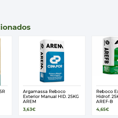
cionados
,5R
Argamassa Reboco
Reboco Ex
Exterior Manual HID. 25KG
Hidrof. 
AREM
AREF-B
3,63€
4,65€