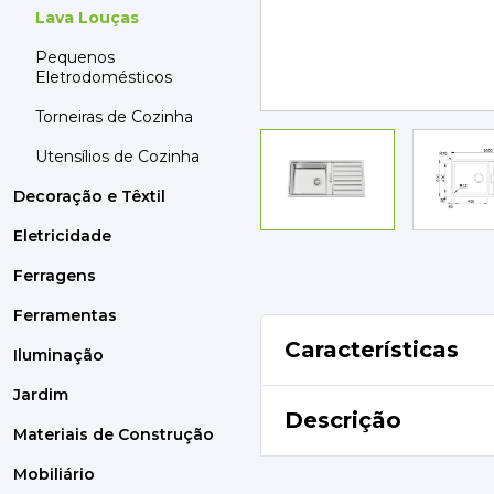
MOBILIÁRIO
Lava Louças
PAVIMENTOS E REVESTIMENTOS
Pequenos
TINTAS, DROGAS E LIMPEZA
Eletrodomésticos
Torneiras de Cozinha
DYRUP
SKIL
Utensílios de Cozinha
Decoração e Têxtil
Eletricidade
Ferragens
Ferramentas
Características
Iluminação
Jardim
Descrição
Materiais de Construção
Mobiliário