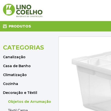
PRODUTOS
CATEGORIAS
CANALIZAÇÃO
CASA DE BANHO
Canalização
CLIMATIZAÇÃO
COZINHA
Casa de Banho
DECORAÇÃO E TÊXTIL
Climatização
ELETRICIDADE
FERRAGENS
Cozinha
FERRAMENTAS
Decoração e Têxtil
ILUMINAÇÃO
JARDIM
Objetos de Arrumação
MATERIAIS DE CONSTRUÇÃO
Têxtil Cama