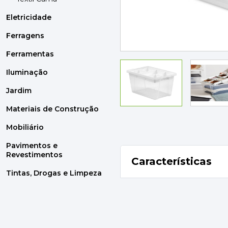
MOBILIÁRIO
PAVIMENTOS E REVESTIMENTOS
Eletricidade
TINTAS, DROGAS E LIMPEZA
Ferragens
Ferramentas
DYRUP
SKIL
Iluminação
Jardim
Materiais de Construção
Mobiliário
Pavimentos e
Revestimentos
Características
Tintas, Drogas e Limpeza