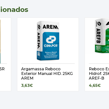
cionados
,5R
Argamassa Reboco
Reboco Ex
Exterior Manual HID. 25KG
Hidrof. 
AREM
AREF-B
3,63€
4,65€