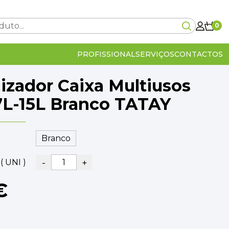
0
PROFISSIONAL
SERVIÇOS
CONTACTOS
izador Caixa Multiusos
Carrinho Vazio!
L-15L Branco TATAY
0€
-
+
( UNI )
lcular no checkout
IVA Incluído
0€
€
OMPRA
VER O CARRINHO