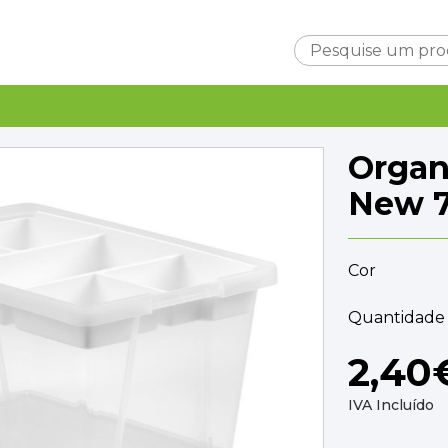
Carrinho
Organ
New 7
Cor
Subtotal
0,0
Entrega
Quantidade 
A ca
TOTAL
0,0
2,40
FINALIZAR C
IVA Incluído