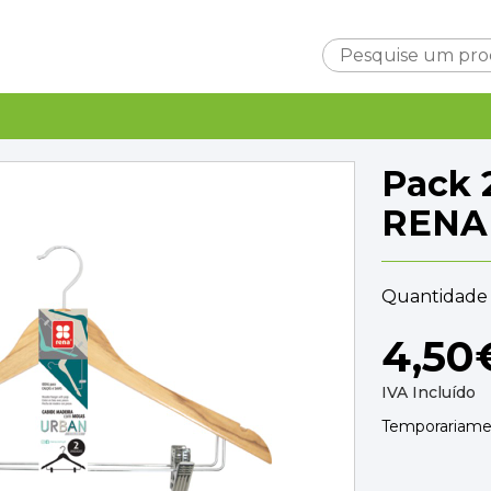
Carrinho
Pack 
RENA
Quantidade 
Subtotal
0,0
4,50
Entrega
A ca
TOTAL
0,0
IVA Incluído
FINALIZAR C
Temporariamen