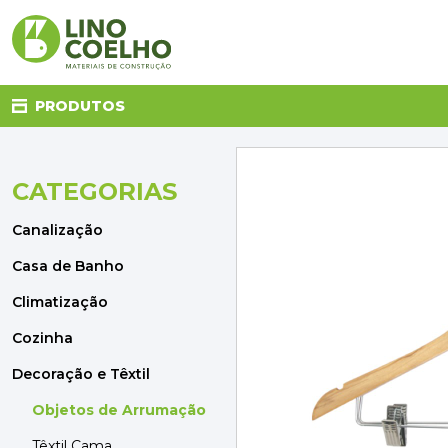
PRODUTOS
CATEGORIAS
CANALIZAÇÃO
CASA DE BANHO
Canalização
CLIMATIZAÇÃO
COZINHA
Casa de Banho
DECORAÇÃO E TÊXTIL
Climatização
ELETRICIDADE
FERRAGENS
Cozinha
FERRAMENTAS
Decoração e Têxtil
ILUMINAÇÃO
JARDIM
Objetos de Arrumação
MATERIAIS DE CONSTRUÇÃO
Têxtil Cama