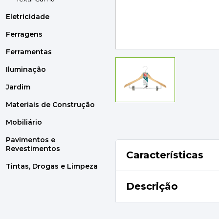
MOBILIÁRIO
PAVIMENTOS E REVESTIMENTOS
Eletricidade
TINTAS, DROGAS E LIMPEZA
Ferragens
Ferramentas
DYRUP
SKIL
Iluminação
Jardim
Materiais de Construção
Mobiliário
Pavimentos e
Revestimentos
Características
Tintas, Drogas e Limpeza
Descrição