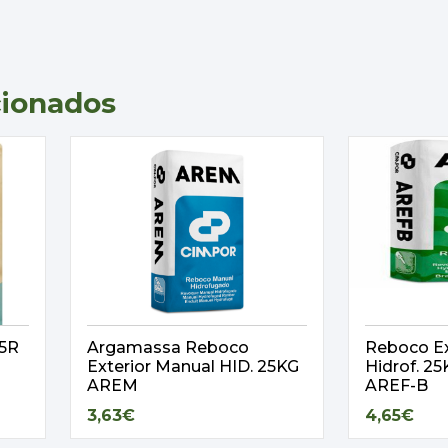
cionados
,5R
Argamassa Reboco
Reboco Ex
Exterior Manual HID. 25KG
Hidrof. 
AREM
AREF-B
3,63€
4,65€