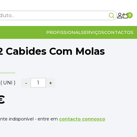
0
PROFISSIONAL
SERVIÇOS
CONTACTOS
2 Cabides Com Molas
Carrinho Vazio!
-
+
( UNI )
0€
€
lcular no checkout
IVA Incluído
0€
OMPRA
VER O CARRINHO
te indisponível - entre em
contacto connosco