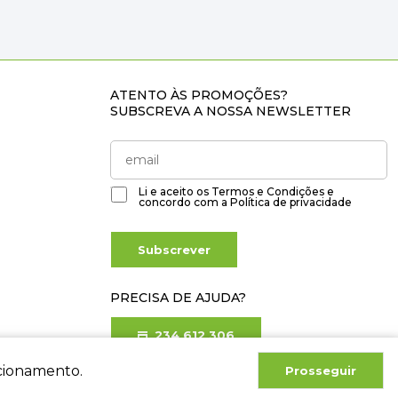
ATENTO ÀS PROMOÇÕES?
SUBSCREVA A NOSSA NEWSLETTER
Li e aceito os
Termos e Condições
e
concordo com a
Política de privacidade
Subscrever
PRECISA DE AJUDA?
234 612 306
Chamada para rede fixa nacional
ncionamento.
Prosseguir