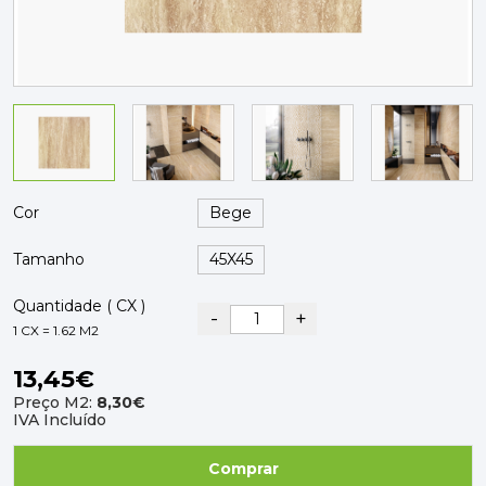
PAVIMENTOS E REVESTIMENTOS
TINTAS, DROGAS E LIMPEZA
DYRUP
SKIL
Cor
Tamanho
Quantidade ( CX )
-
+
1 CX = 1.62 M2
13,45€
Preço M2:
8,30€
IVA Incluído
Comprar