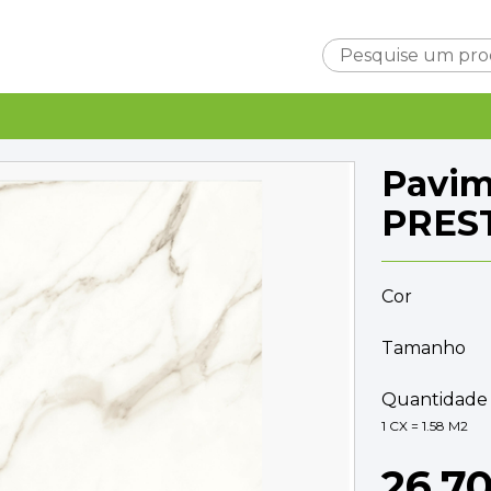
Carrinho
Pavi
PRES
Cor
Subtotal
0,0
Entrega
Tamanho
A ca
TOTAL
0,0
Quantidade 
FINALIZAR C
1 CX = 1.58 M2
26,7