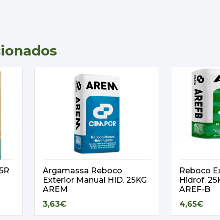
cionados
,5R
Argamassa Reboco
Reboco Ex
Exterior Manual HID. 25KG
Hidrof. 
AREM
AREF-B
3,63€
4,65€