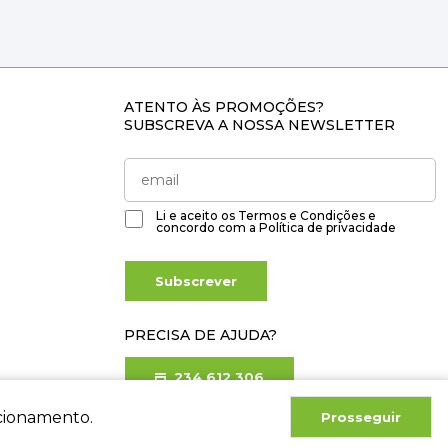
ATENTO ÀS PROMOÇÕES?
SUBSCREVA A NOSSA NEWSLETTER
Li e aceito os
Termos e Condições
e
concordo com a
Política de privacidade
Subscrever
PRECISA DE AJUDA?
234 612 306
Chamada para rede fixa nacional
ncionamento.
Prosseguir