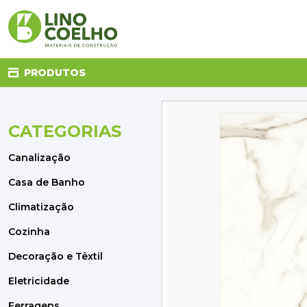
PRODUTOS
CATEGORIAS
CANALIZAÇÃO
CASA DE BANHO
Canalização
CLIMATIZAÇÃO
COZINHA
Casa de Banho
DECORAÇÃO E TÊXTIL
Climatização
ELETRICIDADE
FERRAGENS
Cozinha
FERRAMENTAS
Decoração e Têxtil
ILUMINAÇÃO
JARDIM
Eletricidade
MATERIAIS DE CONSTRUÇÃO
Ferragens