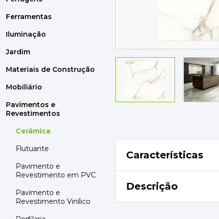
MOBILIÁRIO
PAVIMENTOS E REVESTIMENTOS
Ferramentas
TINTAS, DROGAS E LIMPEZA
Iluminação
Jardim
DYRUP
SKIL
Materiais de Construção
Mobiliário
Pavimentos e
Revestimentos
Cerâmica
Flutuante
Características
Pavimento e
Revestimento em PVC
Descrição
Pavimento e
Revestimento Vinílico