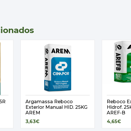
cionados
,5R
Argamassa Reboco
Reboco Ex
Exterior Manual HID. 25KG
Hidrof. 
AREM
AREF-B
3,63€
4,65€