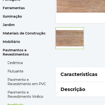
MOBILIÁRIO
PAVIMENTOS E REVESTIMENTOS
Ferramentas
TINTAS, DROGAS E LIMPEZA
Iluminação
Jardim
DYRUP
SKIL
Materiais de Construção
Mobiliário
Pavimentos e
Revestimentos
Cerâmica
Flutuante
Características
Pavimento e
Revestimento em PVC
Descrição
Pavimento e
Revestimento Vinílico