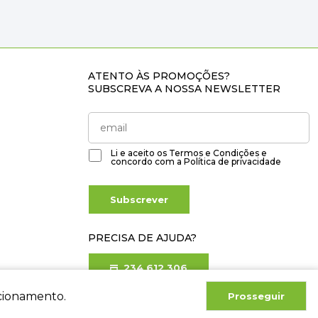
ATENTO ÀS PROMOÇÕES?
SUBSCREVA A NOSSA NEWSLETTER
Li e aceito os
Termos e Condições
e
concordo com a
Política de privacidade
Subscrever
PRECISA DE AJUDA?
234 612 306
Chamada para rede fixa nacional
ncionamento.
Prosseguir