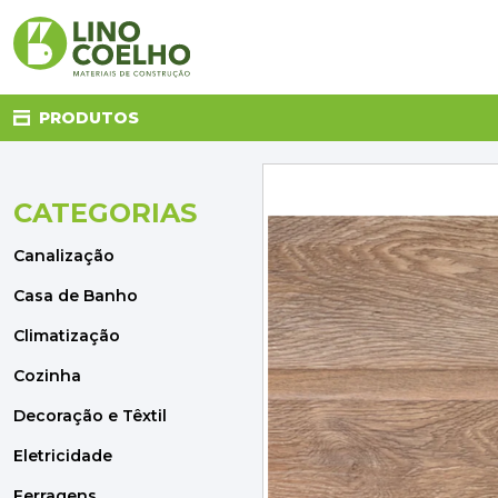
PRODUTOS
CATEGORIAS
CANALIZAÇÃO
CASA DE BANHO
Canalização
CLIMATIZAÇÃO
COZINHA
Casa de Banho
DECORAÇÃO E TÊXTIL
Climatização
ELETRICIDADE
FERRAGENS
Cozinha
FERRAMENTAS
Decoração e Têxtil
ILUMINAÇÃO
JARDIM
Eletricidade
MATERIAIS DE CONSTRUÇÃO
Ferragens