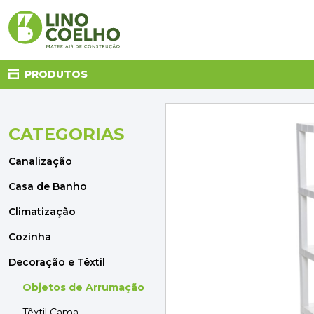
PRODUTOS
CATEGORIAS
CANALIZAÇÃO
CASA DE BANHO
Canalização
CLIMATIZAÇÃO
COZINHA
Casa de Banho
DECORAÇÃO E TÊXTIL
Climatização
ELETRICIDADE
FERRAGENS
Cozinha
FERRAMENTAS
Decoração e Têxtil
ILUMINAÇÃO
JARDIM
Objetos de Arrumação
MATERIAIS DE CONSTRUÇÃO
Têxtil Cama