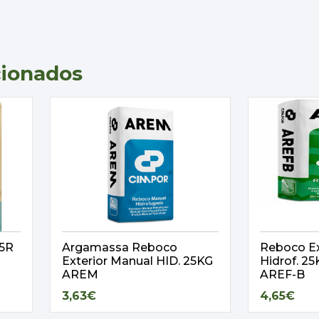
cionados
,5R
Argamassa Reboco
Reboco Ex
Exterior Manual HID. 25KG
Hidrof. 
AREM
AREF-B
3,63€
4,65€