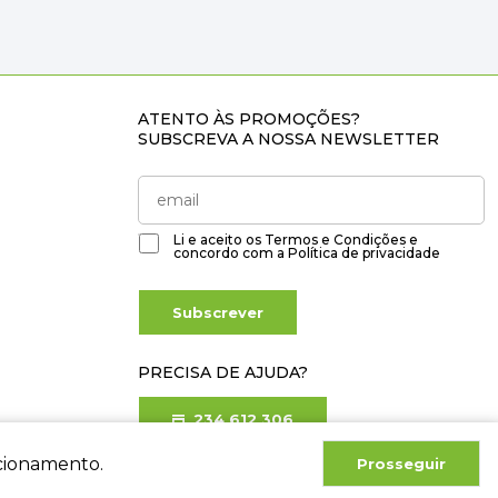
ATENTO ÀS PROMOÇÕES?
SUBSCREVA A NOSSA NEWSLETTER
Li e aceito os
Termos e Condições
e
concordo com a
Política de privacidade
Subscrever
PRECISA DE AJUDA?
234 612 306
Chamada para rede fixa nacional
ncionamento.
Prosseguir