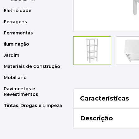
MOBILIÁRIO
PAVIMENTOS E REVESTIMENTOS
Eletricidade
TINTAS, DROGAS E LIMPEZA
Ferragens
Ferramentas
DYRUP
SKIL
Iluminação
Jardim
Materiais de Construção
Mobiliário
Pavimentos e
Revestimentos
Características
Tintas, Drogas e Limpeza
Descrição