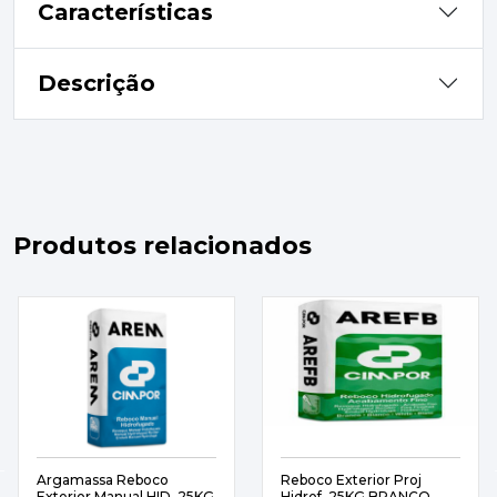
Características
Descrição
Produtos relacionados
Argamassa Reboco
Reboco Exterior Proj
Exterior Manual HID. 25KG
Hidrof. 25KG BRANCO