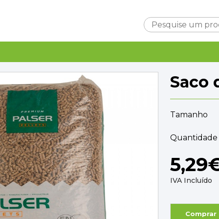
Carrinho
Saco 
Tamanho
Quantidade 
Subtotal
0,0
Entrega
A ca
5,29
TOTAL
0,0
IVA Incluído
FINALIZAR C
Comprar