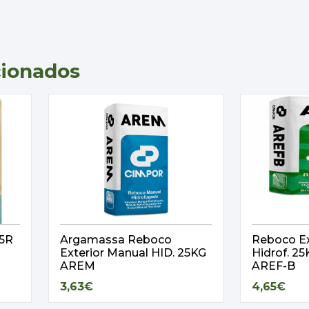
cionados
,5R
Argamassa Reboco
Reboco Ex
Exterior Manual HID. 25KG
Hidrof. 
AREM
AREF-B
3,63€
4,65€