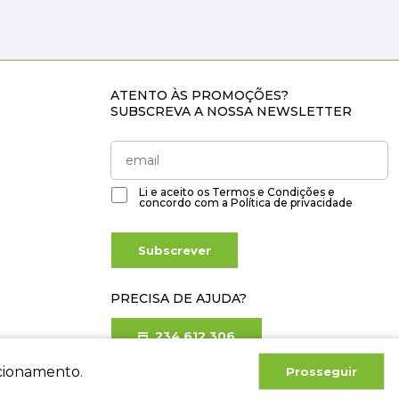
ATENTO ÀS PROMOÇÕES?
SUBSCREVA A NOSSA NEWSLETTER
Li e aceito os
Termos e Condições
e
concordo com a
Política de privacidade
Subscrever
PRECISA DE AJUDA?
234 612 306
Chamada para rede fixa nacional
ncionamento.
Prosseguir