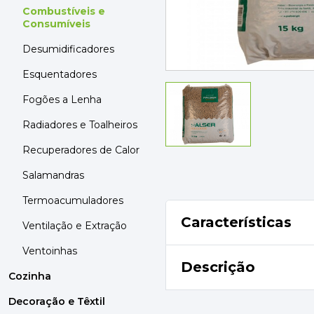
MOBILIÁRIO
Combustíveis e
PAVIMENTOS E REVESTIMENTOS
Consumíveis
TINTAS, DROGAS E LIMPEZA
Desumidificadores
Esquentadores
DYRUP
SKIL
Fogões a Lenha
Radiadores e Toalheiros
Recuperadores de Calor
Salamandras
Termoacumuladores
Características
Ventilação e Extração
Ventoinhas
Descrição
Cozinha
Decoração e Têxtil