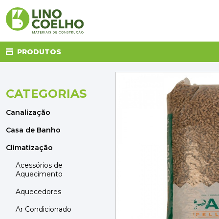
PRODUTOS
CATEGORIAS
CANALIZAÇÃO
CASA DE BANHO
Canalização
CLIMATIZAÇÃO
COZINHA
Casa de Banho
DECORAÇÃO E TÊXTIL
Climatização
ELETRICIDADE
FERRAGENS
Acessórios de
Aquecimento
FERRAMENTAS
ILUMINAÇÃO
Aquecedores
JARDIM
Ar Condicionado
MATERIAIS DE CONSTRUÇÃO