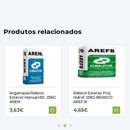
Produtos relacionados
Reboco
Reboco Exterior Proj
Massa Repara
ual HID. 25KG
Hidrof. 25KG BRANCO
Triunfante
AREF-B
4,65€
3,50€