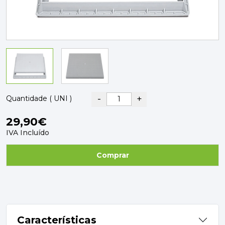
PAVIMENTOS E REVESTIMENTOS
TINTAS, DROGAS E LIMPEZA
DYRUP
SKIL
-
+
Quantidade ( UNI )
29,90€
IVA Incluído
Comprar
Características