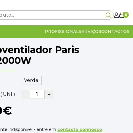
0
PROFISSIONAL
SERVIÇOS
CONTACTOS
ventilador Paris
Carrinho Vazio!
/2000W
0€
-
+
( UNI )
lcular no checkout
IVA Incluído
0€
0€
OMPRA
VER O CARRINHO
te indisponível - entre em
contacto connosco