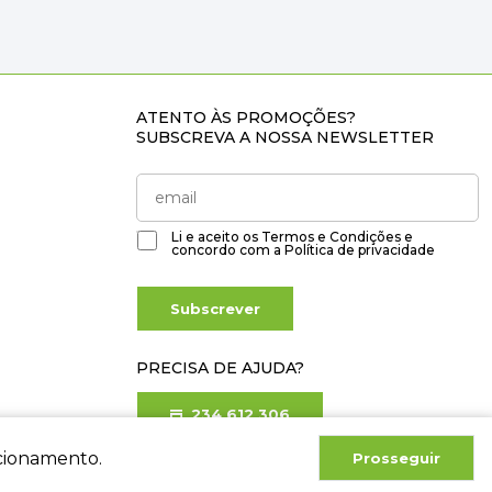
ATENTO ÀS PROMOÇÕES?
SUBSCREVA A NOSSA NEWSLETTER
Li e aceito os
Termos e Condições
e
concordo com a
Política de privacidade
Subscrever
PRECISA DE AJUDA?
234 612 306
Chamada para rede fixa nacional
ncionamento.
Prosseguir