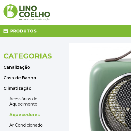
PRODUTOS
CATEGORIAS
CANALIZAÇÃO
CASA DE BANHO
Canalização
CLIMATIZAÇÃO
COZINHA
Casa de Banho
DECORAÇÃO E TÊXTIL
Climatização
ELETRICIDADE
FERRAGENS
Acessórios de
Aquecimento
FERRAMENTAS
ILUMINAÇÃO
Aquecedores
JARDIM
Ar Condicionado
MATERIAIS DE CONSTRUÇÃO