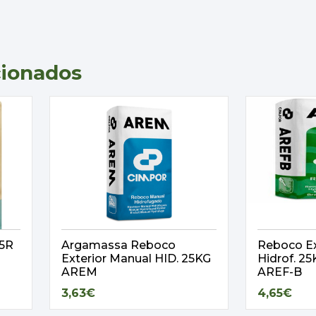
cionados
,5R
Argamassa Reboco
Reboco Ex
Exterior Manual HID. 25KG
Hidrof. 
AREM
AREF-B
3,63€
4,65€