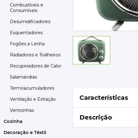
MOBILIÁRIO
Combustíveis e
PAVIMENTOS E REVESTIMENTOS
Consumíveis
TINTAS, DROGAS E LIMPEZA
Desumidificadores
Esquentadores
DYRUP
SKIL
Fogões a Lenha
Radiadores e Toalheiros
Recuperadores de Calor
Salamandras
Termoacumuladores
Características
Ventilação e Extração
Ventoinhas
Descrição
Cozinha
Decoração e Têxtil