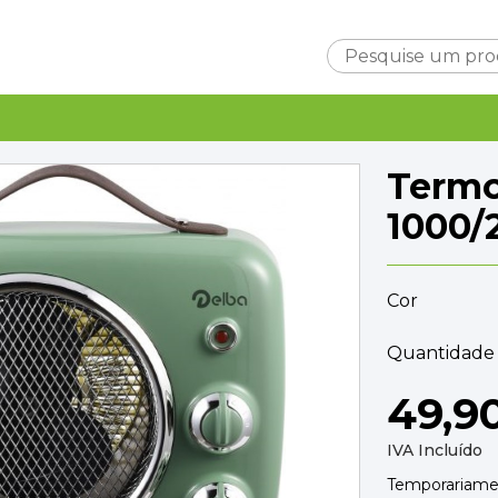
Carrinho
Termo
1000
Cor
Subtotal
0,0
Entrega
Quantidade 
A ca
TOTAL
0,0
49,9
FINALIZAR C
IVA Incluído
Temporariamen