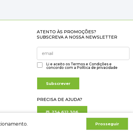
ATENTO ÀS PROMOÇÕES?
SUBSCREVA A NOSSA NEWSLETTER
Li e aceito os
Termos e Condições
e
concordo com a
Política de privacidade
Subscrever
PRECISA DE AJUDA?
234 612 306
Chamada para rede fixa nacional
ncionamento.
Prosseguir