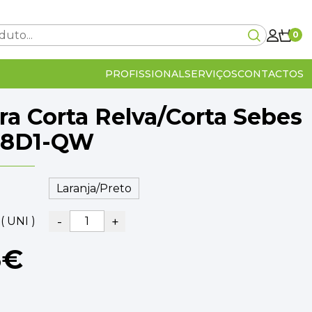
0
PROFISSIONAL
SERVIÇOS
CONTACTOS
ra Corta Relva/Corta Sebes
Carrinho Vazio!
18D1-QW
0€
-
+
( UNI )
lcular no checkout
IVA Incluído
0€
5€
OMPRA
VER O CARRINHO