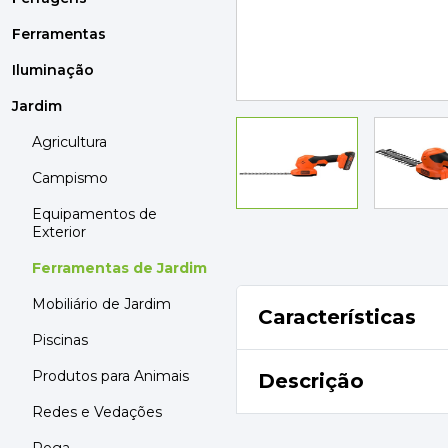
MOBILIÁRIO
PAVIMENTOS E REVESTIMENTOS
Ferramentas
TINTAS, DROGAS E LIMPEZA
Iluminação
Jardim
DYRUP
SKIL
Agricultura
Campismo
Equipamentos de
Exterior
Ferramentas de Jardim
Mobiliário de Jardim
Características
Piscinas
Produtos para Animais
Descrição
Redes e Vedações