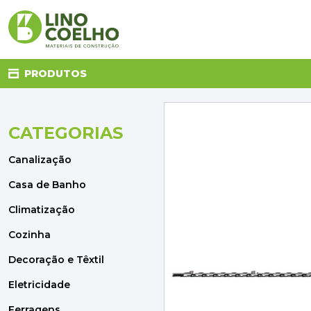
PRODUTOS
CATEGORIAS
CANALIZAÇÃO
CASA DE BANHO
Canalização
CLIMATIZAÇÃO
COZINHA
Casa de Banho
DECORAÇÃO E TÊXTIL
Climatização
ELETRICIDADE
FERRAGENS
Cozinha
FERRAMENTAS
Decoração e Têxtil
ILUMINAÇÃO
JARDIM
Eletricidade
MATERIAIS DE CONSTRUÇÃO
Ferragens