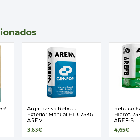
cionados
,5R
Argamassa Reboco
Reboco Ex
Exterior Manual HID. 25KG
Hidrof. 
AREM
AREF-B
3,63€
4,65€