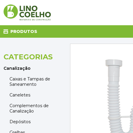
PRODUTOS
CATEGORIAS
CANALIZAÇÃO
CASA DE BANHO
Canalização
CLIMATIZAÇÃO
COZINHA
Caixas e Tampas de
Saneamento
DECORAÇÃO E TÊXTIL
ELETRICIDADE
Caneletes
FERRAGENS
Complementos de
FERRAMENTAS
Canalização
ILUMINAÇÃO
JARDIM
Depósitos
MATERIAIS DE CONSTRUÇÃO
Grelhas