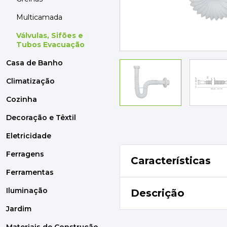
MOBILIÁRIO
PAVIMENTOS E REVESTIMENTOS
Multicamada
TINTAS, DROGAS E LIMPEZA
Válvulas, Sifões e
Tubos Evacuação
DYRUP
Casa de Banho
SKIL
Climatização
Cozinha
Decoração e Têxtil
Eletricidade
Ferragens
Características
Ferramentas
Iluminação
Descrição
Jardim