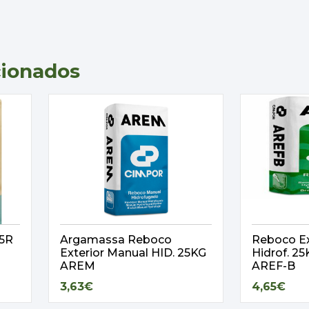
cionados
,5R
Argamassa Reboco
Reboco Ex
Exterior Manual HID. 25KG
Hidrof. 
AREM
AREF-B
3,63€
4,65€