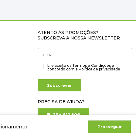
ATENTO ÀS PROMOÇÕES?
SUBSCREVA A NOSSA NEWSLETTER
Li e aceito os
Termos e Condições
e
concordo com a
Política de privacidade
Subscrever
PRECISA DE AJUDA?
234 612 306
Chamada para rede fixa nacional
ncionamento.
Prosseguir