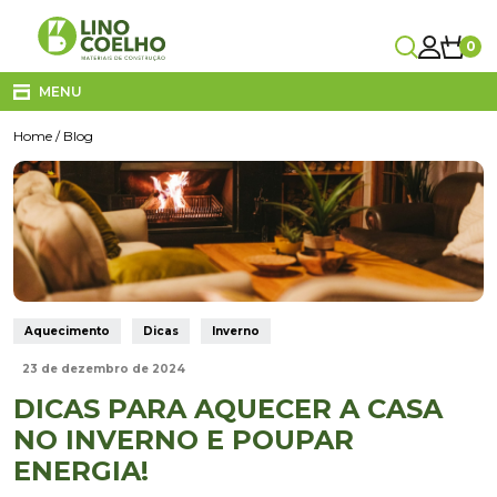
0
Carrinho
MENU
Home
/ Blog
Carrinho Vazio!
CANALIZAÇÃO
CASA DE BANHO
CLIMATIZAÇÃO
COZINHA
Subtotal
0,00€
DECORAÇÃO E TÊXTIL
Entrega
A calcular no checkout
ELETRICIDADE
TOTAL
0,00€
IVA Incluído
Aquecimento
Dicas
Inverno
FERRAGENS
FERRAMENTAS
FINALIZAR COMPRA
23 de dezembro de 2024
ILUMINAÇÃO
DICAS PARA AQUECER A CASA
VER O CARRINHO
JARDIM
NO INVERNO E POUPAR
MATERIAIS DE CONSTRUÇÃO
ENERGIA!
MOBILIÁRIO