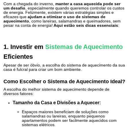
PAVIMENTOS E REVESTIMENTOS
Com a chegada do inverno,
manter a casa aquecida pode ser
TINTAS, DROGAS E LIMPEZA
um desafio
, especialmente quando queremos controlar os custos
de energia. Felizmente, existem várias estratégias simples e
eficazes que
ajudam a otimizar o uso de sistemas de
aquecimento
, como lareiras, salamandras e queimadores, sem
DYRUP
pesar na conta de energia!
Aqui estão seis dicas essenciais
:
SKIL
1. Investir em
Sistemas de Aquecimento
Eficientes
Apesar de ser óbvio, a escolha do sistema de aquecimento da sua
casa é fulcral para criar um bom ambiente.
Como Escolher o Sistema de Aquecimento Ideal?
A escolha do melhor sistema de aquecimento depende de
diversos fatores:
Tamanho da Casa e Divisões a Aquecer:
Espaços maiores beneficiam de soluções como
salamandras ou lareiras, enquanto pequenos
apartamentos podem ser facilmente aquecidos com
sistemas elétricos.