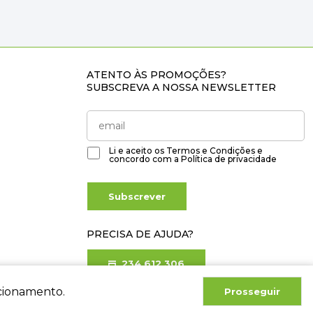
ATENTO ÀS PROMOÇÕES?
SUBSCREVA A NOSSA NEWSLETTER
Li e aceito os
Termos e Condições
e
concordo com a
Política de privacidade
Subscrever
PRECISA DE AJUDA?
234 612 306
Chamada para rede fixa nacional
ncionamento.
Prosseguir