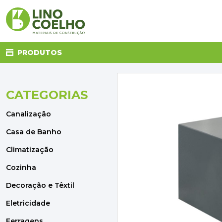
PRODUTOS
CATEGORIAS
CANALIZAÇÃO
CASA DE BANHO
Canalização
CLIMATIZAÇÃO
COZINHA
Casa de Banho
DECORAÇÃO E TÊXTIL
Climatização
ELETRICIDADE
FERRAGENS
Cozinha
FERRAMENTAS
Decoração e Têxtil
ILUMINAÇÃO
JARDIM
Eletricidade
MATERIAIS DE CONSTRUÇÃO
Ferragens