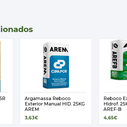
cionados
,5R
Argamassa Reboco
Reboco Ex
Exterior Manual HID. 25KG
Hidrof. 
AREM
AREF-B
3,63€
4,65€