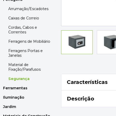
MOBILIÁRIO
PAVIMENTOS E REVESTIMENTOS
Arrumação/Escadotes
TINTAS, DROGAS E LIMPEZA
Caixas de Correio
Cordas, Cabos e
DYRUP
Correntes
SKIL
Ferragens de Mobiliário
Ferragens Portas e
Janelas
Material de
Fixação/Parafusos
Segurança
Características
Ferramentas
Iluminação
Descrição
Jardim