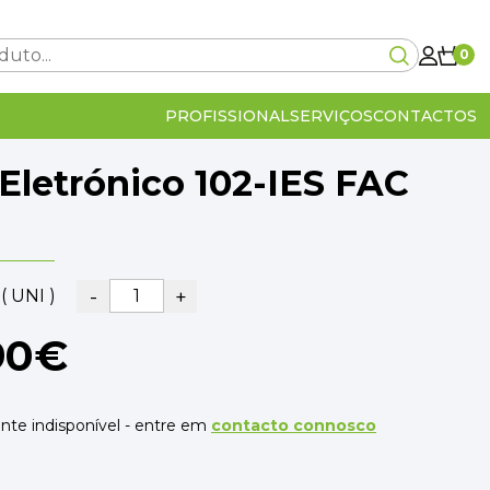
0
PROFISSIONAL
SERVIÇOS
CONTACTOS
 Eletrónico 102-IES FAC
Carrinho Vazio!
-
+
( UNI )
0€
90€
lcular no checkout
IVA Incluído
0€
OMPRA
VER O CARRINHO
te indisponível - entre em
contacto connosco