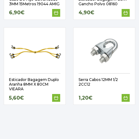
PAVIMENTOS E REVESTIMENTOS
3MM 15Metros 19044 AMIG
Gancho Polvo 08160
TINTAS, DROGAS E LIMPEZA
6,90€
4,90€
DYRUP
SKIL
Esticador Bagagem Duplo
Serra Cabos 12MM 1/2
Aranha 8MM X 80CM
2CC12
VIEARA
5,60€
1,20€