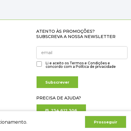
ATENTO ÀS PROMOÇÕES?
SUBSCREVA A NOSSA NEWSLETTER
Li e aceito os
Termos e Condições
e
concordo com a
Política de privacidade
Subscrever
PRECISA DE AJUDA?
234 612 306
Chamada para rede fixa nacional
ncionamento.
Prosseguir