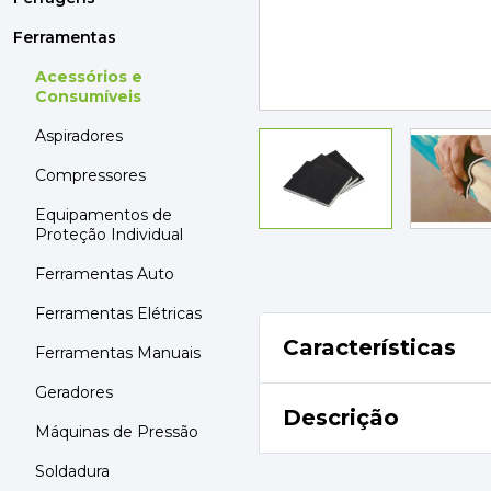
MOBILIÁRIO
PAVIMENTOS E REVESTIMENTOS
Ferramentas
TINTAS, DROGAS E LIMPEZA
Acessórios e
Consumíveis
DYRUP
Aspiradores
SKIL
Compressores
Equipamentos de
Proteção Individual
Ferramentas Auto
Ferramentas Elétricas
Características
Ferramentas Manuais
Geradores
Descrição
Máquinas de Pressão
Soldadura