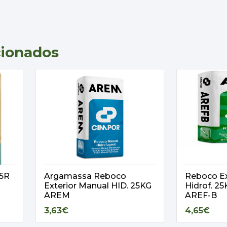
cionados
,5R
Argamassa Reboco
Reboco Ex
Exterior Manual HID. 25KG
Hidrof. 
AREM
AREF-B
3,63€
4,65€