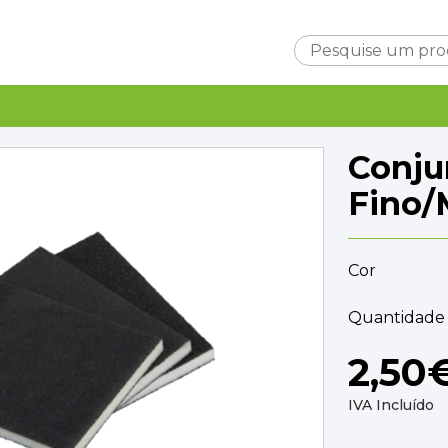
Carrinho
Conju
Fino
Cor
Subtotal
0,0
Entrega
Quantidade 
A ca
TOTAL
0,0
2,50
FINALIZAR C
IVA Incluído