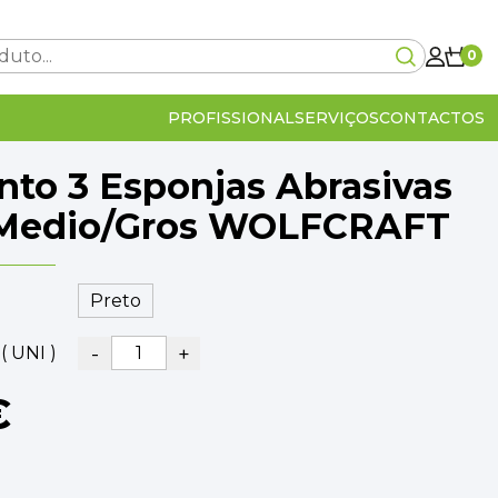
0
PROFISSIONAL
SERVIÇOS
CONTACTOS
nto 3 Esponjas Abrasivas
Carrinho Vazio!
/Medio/Gros WOLFCRAFT
0€
-
+
( UNI )
lcular no checkout
IVA Incluído
0€
€
OMPRA
VER O CARRINHO