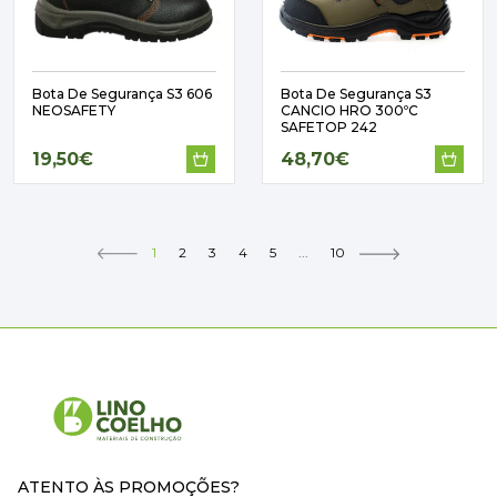
Bota De Segurança S3 606
Bota De Segurança S3
NEOSAFETY
CANCIO HRO 300ºC
SAFETOP 242
19,50€
48,70€
1
2
3
4
5
...
10
ATENTO ÀS PROMOÇÕES?