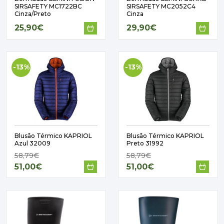
PAVIMENTOS E REVESTIMENTOS
SIRSAFETY MC1722BC
SIRSAFETY MC2052C4
TINTAS, DROGAS E LIMPEZA
Cinza/Preto
Cinza
25,90€
29,90€
DYRUP
SKIL
-13%
-13%
Blusão Térmico KAPRIOL
Blusão Térmico KAPRIOL
Azul 32009
Preto 31992
58,79€
58,79€
51,00€
51,00€