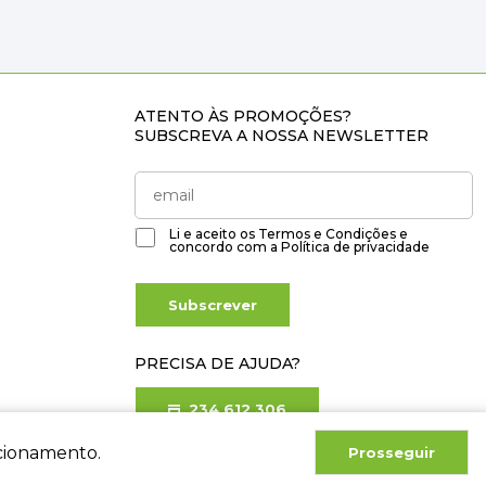
ATENTO ÀS PROMOÇÕES?
SUBSCREVA A NOSSA NEWSLETTER
Li e aceito os
Termos e Condições
e
concordo com a
Política de privacidade
Subscrever
PRECISA DE AJUDA?
234 612 306
Chamada para rede fixa nacional
ncionamento.
Prosseguir