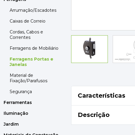
MOBILIÁRIO
PAVIMENTOS E REVESTIMENTOS
Arrumação/Escadotes
TINTAS, DROGAS E LIMPEZA
Caixas de Correio
Cordas, Cabos e
DYRUP
Correntes
SKIL
Ferragens de Mobiliário
Ferragens Portas e
Janelas
Material de
Fixação/Parafusos
Segurança
Características
Ferramentas
Iluminação
Descrição
Jardim