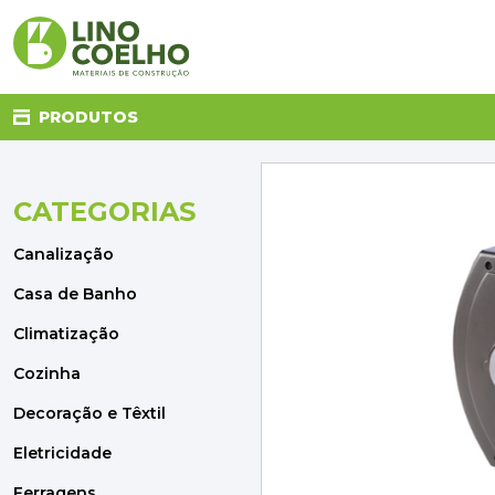
PRODUTOS
CATEGORIAS
CANALIZAÇÃO
CASA DE BANHO
Canalização
CLIMATIZAÇÃO
COZINHA
Casa de Banho
DECORAÇÃO E TÊXTIL
Climatização
ELETRICIDADE
FERRAGENS
Cozinha
FERRAMENTAS
Decoração e Têxtil
ILUMINAÇÃO
JARDIM
Eletricidade
MATERIAIS DE CONSTRUÇÃO
Ferragens