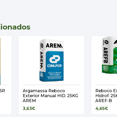
cionados
,5R
Argamassa Reboco
Reboco Ex
Exterior Manual HID. 25KG
Hidrof. 
AREM
AREF-B
3,63€
4,65€