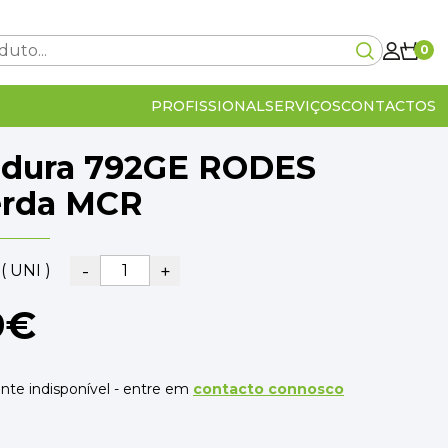
0
PROFISSIONAL
SERVIÇOS
CONTACTOS
dura 792GE RODES
Carrinho Vazio!
erda MCR
-
+
( UNI )
0€
9€
lcular no checkout
IVA Incluído
0€
OMPRA
VER O CARRINHO
te indisponível - entre em
contacto connosco