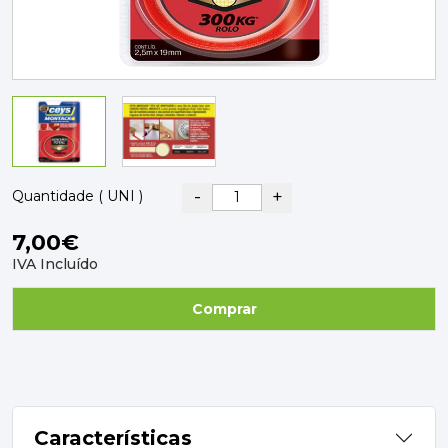
PAVIMENTOS E REVESTIMENTOS
TINTAS, DROGAS E LIMPEZA
DYRUP
SKIL
-
+
Quantidade ( UNI )
7,00€
IVA Incluído
Comprar
Características