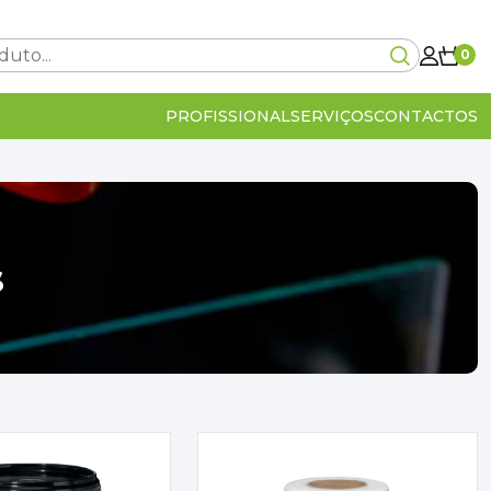
0
PROFISSIONAL
SERVIÇOS
CONTACTOS
Carrinho Vazio!
s
0€
lcular no checkout
IVA Incluído
0€
OMPRA
VER O CARRINHO