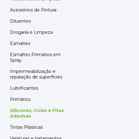
KK 66 - Cinza Pérola
2.5L
Acessórios de Pintura
KK 68 - Cinza
KK 69 - Cinza Ferro
Diluentes
KK 71 - Antracite
Drogaria e Limpeza
KK 76 - Bege/Cinza
Esmaltes
KK 79 - Bege Médio
Esmaltes Primários em
Spray
KK 81 - Bege Escuro
Impermeabilização e
KK 83 - Chocolate
reparação de superfícies
KK 86 - Bege Claro
Lubrificantes
KK 92 - Castanho
Primários
Aluminio
Silicones, Colas e Fitas
Telha
Adesivas
Tintas Plásticas
Velaturas e tratamentos