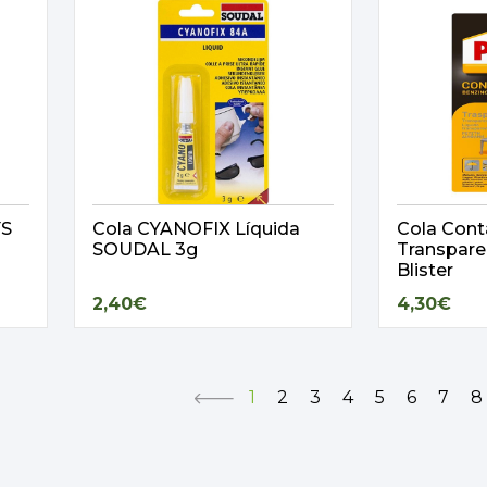
YS
Cola CYANOFIX Líquida
Cola Cont
SOUDAL 3g
Transpar
Blister
2,40€
4,30€
1
2
3
4
5
6
7
8