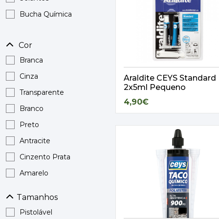
MOBILIÁRIO
PAVIMENTOS E REVESTIMENTOS
Bucha Química
TINTAS, DROGAS E LIMPEZA
Cor
DYRUP
Branca
SKIL
Cinza
Araldite CEYS Standard
2x5ml Pequeno
Transparente
4,90€
Branco
Preto
Antracite
Cinzento Prata
Amarelo
Cinzento
Tamanhos
Terracota
Pistolável