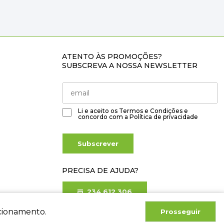
ATENTO ÀS PROMOÇÕES?
SUBSCREVA A NOSSA NEWSLETTER
Li e aceito os
Termos e Condições
e
concordo com a
Política de privacidade
Subscrever
PRECISA DE AJUDA?
234 612 306
Chamada para rede fixa nacional
ncionamento.
Prosseguir