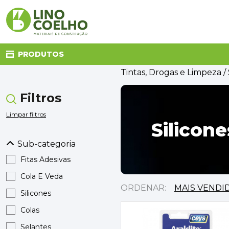
PRODUTOS
Tintas, Drogas e Limpeza
/ 
Filtros
CANALIZAÇÃO
CASA DE BANHO
Limpar filtros
CLIMATIZAÇÃO
Silicone
COZINHA
Sub-categoria
DECORAÇÃO E TÊXTIL
ELETRICIDADE
Fitas Adesivas
FERRAGENS
Cola E Veda
FERRAMENTAS
ORDENAR:
Silicones
ILUMINAÇÃO
JARDIM
Colas
MATERIAIS DE CONSTRUÇÃO
Selantes