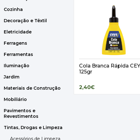
22ml
KK 129 - Bege Dakar
Cozinha
140g
KK 29 - Azul Oceano
Decoração e Têxtil
20ml
KK 130 - Bege Bahama
10g
Eletricidade
KK 47 - Verde/Azul
75gr
Ferragens
KK 50 - Verde
125gr
Ferramentas
KK 152 - Camel Escur
5L
Iluminação
Cola Branca Rápida CE
KK 155 - Nogueira
125gr
50MX25MM
Jardim
KK 154 - Castanho
125ml
2,40€
Materiais de Construção
KK 55
750gr
KK 156 - Castanho/Ve
Mobiliário
400ml
KK 157 - Cinza/Terra
Pavimentos e
310ml
Revestimentos
KK 158
1L
Tintas, Drogas e Limpeza
KK 64 - Cinza Claro
0.75L
Acessórios de Limpeza