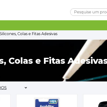
Carrinho
Silicones, Colas e Fitas Adesivas
s, Colas e Fitas Adesiva
Subtotal
0,0
Entrega
A ca
TOTAL
0,0
FINALIZAR C