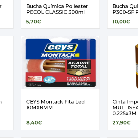
r
Bucha Química Poliester
Bucha Qu
PECOL CLASSIC 300ml
P300-SF P
5,70€
10,00€
m
CEYS Montack Fita Led
Cinta Imp
10MX8MM
MULTISE
0.225x3M
8,40€
27,90€