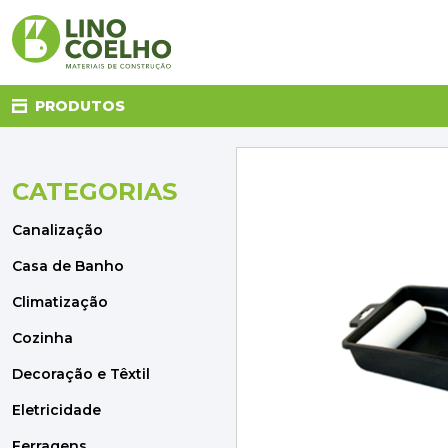
PRODUTOS
CATEGORIAS
CANALIZAÇÃO
CASA DE BANHO
Canalização
CLIMATIZAÇÃO
COZINHA
Casa de Banho
DECORAÇÃO E TÊXTIL
Climatização
ELETRICIDADE
FERRAGENS
Cozinha
FERRAMENTAS
Decoração e Têxtil
ILUMINAÇÃO
JARDIM
Eletricidade
MATERIAIS DE CONSTRUÇÃO
Ferragens