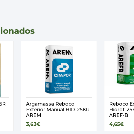
cionados
,5R
Argamassa Reboco
Reboco Ex
Exterior Manual HID. 25KG
Hidrof. 
AREM
AREF-B
3,63€
4,65€