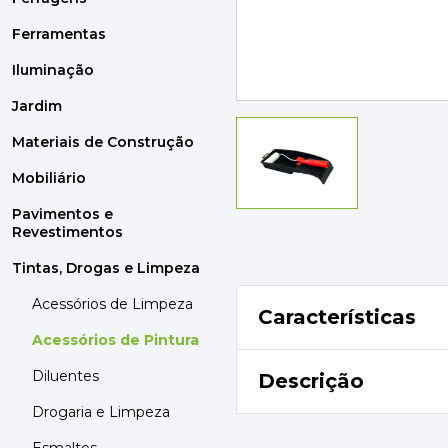
MOBILIÁRIO
PAVIMENTOS E REVESTIMENTOS
Ferramentas
TINTAS, DROGAS E LIMPEZA
Iluminação
Jardim
DYRUP
SKIL
Materiais de Construção
Mobiliário
Pavimentos e
Revestimentos
Tintas, Drogas e Limpeza
Acessórios de Limpeza
Características
Acessórios de Pintura
Diluentes
Descrição
Drogaria e Limpeza