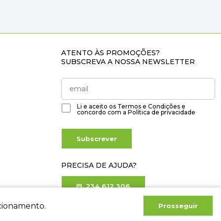
ATENTO ÀS PROMOÇÕES?
SUBSCREVA A NOSSA NEWSLETTER
Li e aceito os
Termos e Condições
e
concordo com a
Política de privacidade
Subscrever
PRECISA DE AJUDA?
234 612 306
Chamada para rede fixa nacional
ncionamento.
Prosseguir