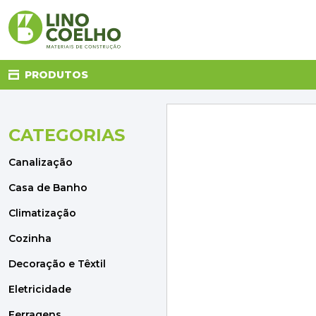
PRODUTOS
CATEGORIAS
CANALIZAÇÃO
CASA DE BANHO
Canalização
CLIMATIZAÇÃO
COZINHA
Casa de Banho
DECORAÇÃO E TÊXTIL
Climatização
ELETRICIDADE
FERRAGENS
Cozinha
FERRAMENTAS
Decoração e Têxtil
ILUMINAÇÃO
JARDIM
Eletricidade
MATERIAIS DE CONSTRUÇÃO
Ferragens