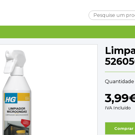
Carrinho
Limpa
52605
Quantidade 
Subtotal
0,0
3,99
Entrega
A ca
TOTAL
0,0
IVA Incluído
FINALIZAR C
Comprar