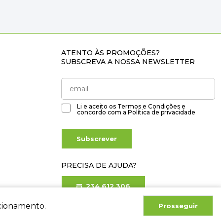
ATENTO ÀS PROMOÇÕES?
SUBSCREVA A NOSSA NEWSLETTER
Li e aceito os
Termos e Condições
e
concordo com a
Política de privacidade
Subscrever
PRECISA DE AJUDA?
234 612 306
Chamada para rede fixa nacional
ncionamento.
Prosseguir