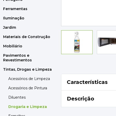
MOBILIÁRIO
PAVIMENTOS E REVESTIMENTOS
Ferramentas
TINTAS, DROGAS E LIMPEZA
Iluminação
Jardim
DYRUP
SKIL
Materiais de Construção
Mobiliário
Pavimentos e
Revestimentos
Tintas, Drogas e Limpeza
Acessórios de Limpeza
Características
Acessórios de Pintura
Diluentes
Descrição
Drogaria e Limpeza