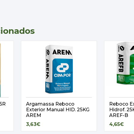
cionados
,5R
Argamassa Reboco
Reboco Ex
Exterior Manual HID. 25KG
Hidrof. 
AREM
AREF-B
3,63€
4,65€