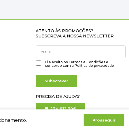
ATENTO ÀS PROMOÇÕES?
SUBSCREVA A NOSSA NEWSLETTER
Li e aceito os
Termos e Condições
e
concordo com a
Política de privacidade
Subscrever
PRECISA DE AJUDA?
234 612 306
Chamada para rede fixa nacional
ncionamento.
Prosseguir