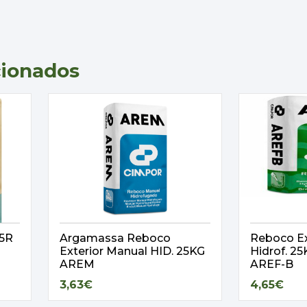
cionados
,5R
Argamassa Reboco
Reboco Ex
Exterior Manual HID. 25KG
Hidrof. 
AREM
AREF-B
3,63€
4,65€