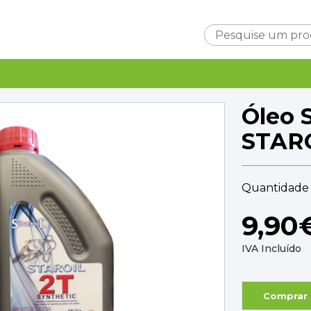
Carrinho
Óleo 
STAR
Quantidade 
Subtotal
0,0
9,90
Entrega
A ca
TOTAL
0,0
IVA Incluído
FINALIZAR C
Comprar