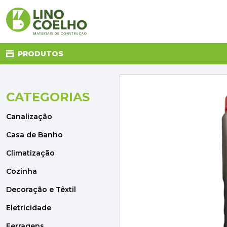
PRODUTOS
CATEGORIAS
CANALIZAÇÃO
CASA DE BANHO
Canalização
CLIMATIZAÇÃO
COZINHA
Casa de Banho
DECORAÇÃO E TÊXTIL
Climatização
ELETRICIDADE
FERRAGENS
Cozinha
FERRAMENTAS
Decoração e Têxtil
ILUMINAÇÃO
JARDIM
Eletricidade
MATERIAIS DE CONSTRUÇÃO
Ferragens