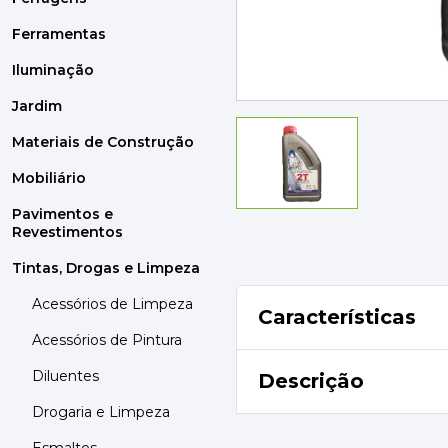
MOBILIÁRIO
PAVIMENTOS E REVESTIMENTOS
Ferramentas
TINTAS, DROGAS E LIMPEZA
Iluminação
Jardim
DYRUP
SKIL
Materiais de Construção
Mobiliário
Pavimentos e
Revestimentos
Tintas, Drogas e Limpeza
Acessórios de Limpeza
Características
Acessórios de Pintura
Diluentes
Descrição
Drogaria e Limpeza