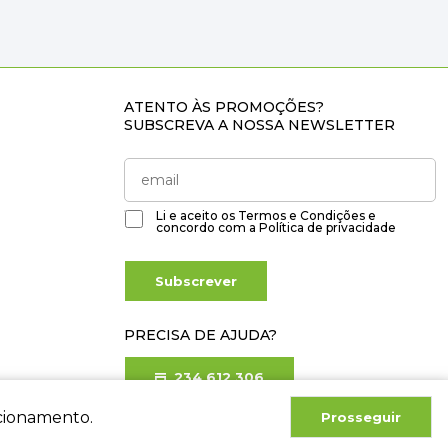
ATENTO ÀS PROMOÇÕES?
SUBSCREVA A NOSSA NEWSLETTER
Li e aceito os
Termos e Condições
e
concordo com a
Política de privacidade
Subscrever
PRECISA DE AJUDA?
234 612 306
Chamada para rede fixa nacional
ncionamento.
Prosseguir