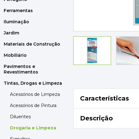
MOBILIÁRIO
PAVIMENTOS E REVESTIMENTOS
Ferramentas
TINTAS, DROGAS E LIMPEZA
Iluminação
Jardim
DYRUP
SKIL
Materiais de Construção
Mobiliário
Pavimentos e
Revestimentos
Tintas, Drogas e Limpeza
Acessórios de Limpeza
Características
Acessórios de Pintura
Diluentes
Descrição
Drogaria e Limpeza