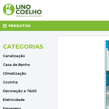
PRODUTOS
CATEGORIAS
CANALIZAÇÃO
CASA DE BANHO
Canalização
CLIMATIZAÇÃO
COZINHA
Casa de Banho
DECORAÇÃO E TÊXTIL
Climatização
ELETRICIDADE
FERRAGENS
Cozinha
FERRAMENTAS
Decoração e Têxtil
ILUMINAÇÃO
JARDIM
Eletricidade
MATERIAIS DE CONSTRUÇÃO
Ferragens