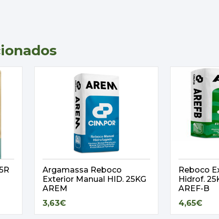
cionados
,5R
Argamassa Reboco
Reboco Ex
Exterior Manual HID. 25KG
Hidrof. 
AREM
AREF-B
3,63€
4,65€