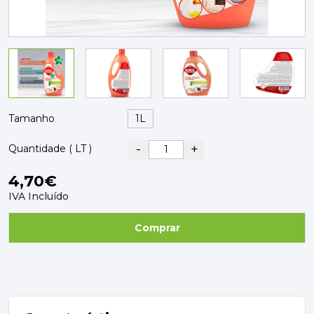
PAVIMENTOS E REVESTIMENTOS
TINTAS, DROGAS E LIMPEZA
DYRUP
SKIL
Tamanho
-
+
Quantidade ( LT )
4,70€
IVA Incluído
Comprar