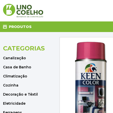
PRODUTOS
CATEGORIAS
CANALIZAÇÃO
CASA DE BANHO
Canalização
CLIMATIZAÇÃO
COZINHA
Casa de Banho
DECORAÇÃO E TÊXTIL
Climatização
ELETRICIDADE
FERRAGENS
Cozinha
FERRAMENTAS
Decoração e Têxtil
ILUMINAÇÃO
JARDIM
Eletricidade
MATERIAIS DE CONSTRUÇÃO
Ferragens