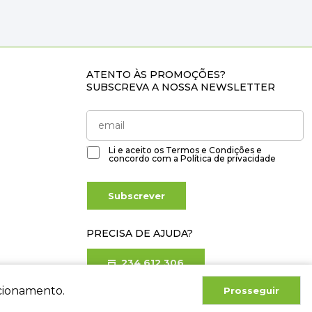
ATENTO ÀS PROMOÇÕES?
SUBSCREVA A NOSSA NEWSLETTER
Li e aceito os
Termos e Condições
e
concordo com a
Política de privacidade
Subscrever
PRECISA DE AJUDA?
234 612 306
Chamada para rede fixa nacional
ncionamento.
Prosseguir