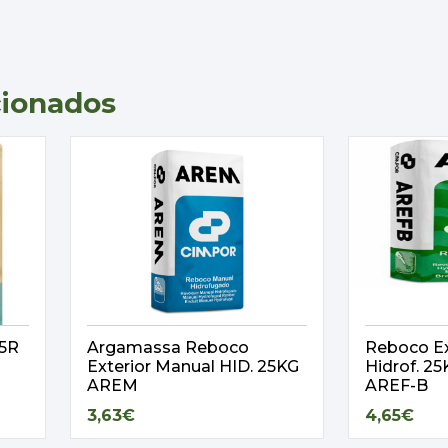
cionados
,5R
Argamassa Reboco
Reboco Ex
Exterior Manual HID. 25KG
Hidrof. 
AREM
AREF-B
3,63€
4,65€