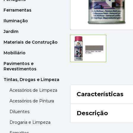
MOBILIÁRIO
PAVIMENTOS E REVESTIMENTOS
Ferramentas
TINTAS, DROGAS E LIMPEZA
Iluminação
Jardim
DYRUP
SKIL
Materiais de Construção
Mobiliário
Pavimentos e
Revestimentos
Tintas, Drogas e Limpeza
Acessórios de Limpeza
Características
Acessórios de Pintura
Diluentes
Descrição
Drogaria e Limpeza