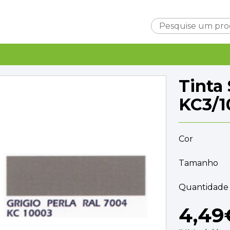
Carrinho
Tinta
KC3/1
Cor
Subtotal
0,0
Entrega
Tamanho
A ca
TOTAL
0,0
Quantidade 
FINALIZAR C
4,49