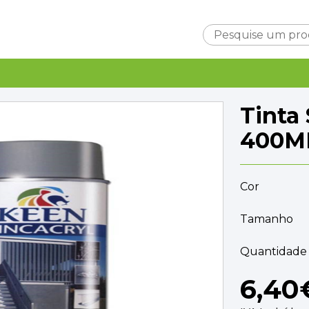
Carrinho
Tinta
400ML
Cor
Subtotal
0,0
Entrega
Tamanho
A ca
TOTAL
0,0
Quantidade 
FINALIZAR C
6,40