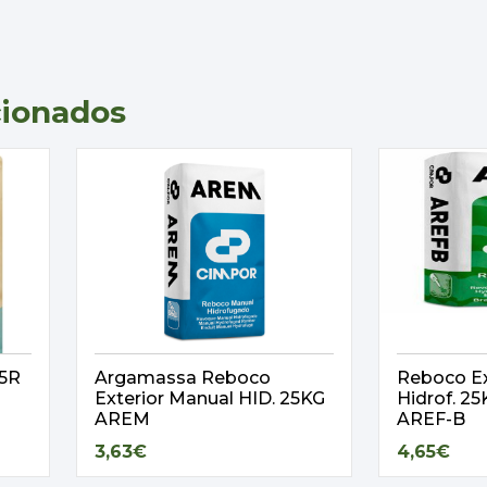
cionados
,5R
Argamassa Reboco
Reboco Ex
Exterior Manual HID. 25KG
Hidrof. 
AREM
AREF-B
3,63€
4,65€