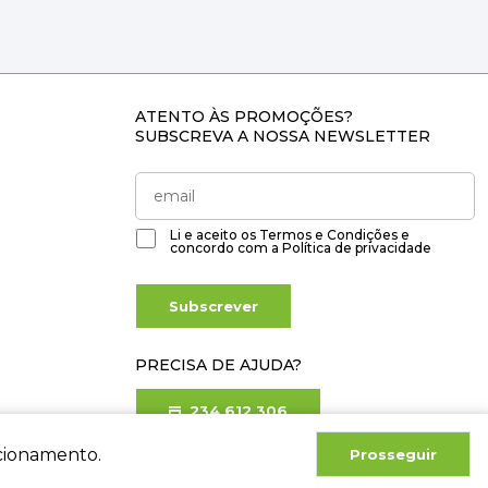
ATENTO ÀS PROMOÇÕES?
SUBSCREVA A NOSSA NEWSLETTER
Li e aceito os
Termos e Condições
e
concordo com a
Política de privacidade
Subscrever
PRECISA DE AJUDA?
234 612 306
Chamada para rede fixa nacional
ncionamento.
Prosseguir