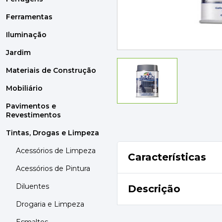
MOBILIÁRIO
PAVIMENTOS E REVESTIMENTOS
Ferramentas
TINTAS, DROGAS E LIMPEZA
Iluminação
Jardim
DYRUP
SKIL
Materiais de Construção
Mobiliário
Pavimentos e
Revestimentos
Tintas, Drogas e Limpeza
Acessórios de Limpeza
Características
Acessórios de Pintura
Diluentes
Descrição
Drogaria e Limpeza