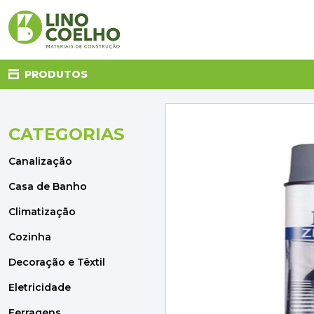
PRODUTOS
CATEGORIAS
CANALIZAÇÃO
CASA DE BANHO
Canalização
CLIMATIZAÇÃO
COZINHA
Casa de Banho
DECORAÇÃO E TÊXTIL
Climatização
ELETRICIDADE
FERRAGENS
Cozinha
FERRAMENTAS
Decoração e Têxtil
ILUMINAÇÃO
JARDIM
Eletricidade
MATERIAIS DE CONSTRUÇÃO
Ferragens