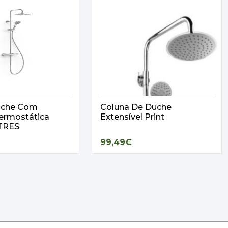
uche Com
Coluna De Duche
Termostática
Extensível Print
 TRES
99,49€