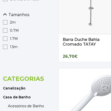
MOBILIÁRIO
PAVIMENTOS E REVESTIMENTOS
TINTAS, DROGAS E LIMPEZA
Tamanhos
2m
DYRUP
0.7M
SKIL
1.7M
Barra Duche Bahia
Cromado TATAY
1.5m
26,70€
CATEGORIAS
Canalização
Casa de Banho
Acessórios de Banho