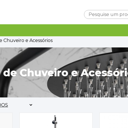
Carrinho
 Chuveiro e Acessórios
de Chuveiro e Acessóri
Subtotal
0,0
Entrega
A ca
TOTAL
0,0
FINALIZAR C