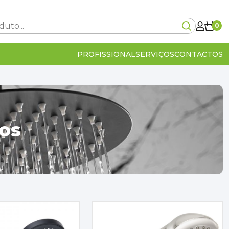
0
PROFISSIONAL
SERVIÇOS
CONTACTOS
Carrinho Vazio!
os
0€
lcular no checkout
IVA Incluído
0€
OMPRA
VER O CARRINHO