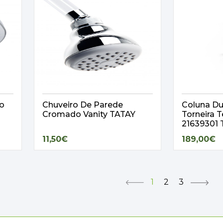
o
Chuveiro De Parede
Coluna D
Cromado Vanity TATAY
Torneira 
21639301
11,50€
189,00€
1
2
3