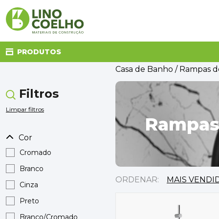
PRODUTOS
Casa de Banho
/ Rampas de
Filtros
CANALIZAÇÃO
CASA DE BANHO
Limpar filtros
CLIMATIZAÇÃO
Rampas 
COZINHA
Cor
DECORAÇÃO E TÊXTIL
ELETRICIDADE
Cromado
FERRAGENS
Branco
FERRAMENTAS
ORDENAR:
Cinza
ILUMINAÇÃO
JARDIM
Preto
MATERIAIS DE CONSTRUÇÃO
Branco/Cromado