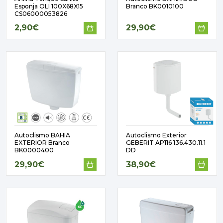
PAVIMENTOS E REVESTIMENTOS
Esponja OLI 100X68X15
Branco BK0010100
TINTAS, DROGAS E LIMPEZA
CS06000053826
2,90€
29,90€
DYRUP
SKIL
Autoclismo BAHIA
Autoclismo Exterior
EXTERIOR Branco
GEBERIT AP116 136.430.11.1
BK0000400
DD
29,90€
38,90€