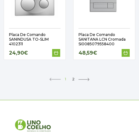
Placa De Comando
Placa De Comando
SANINDUSA TO-SLIM
SANITANA LCN Cromada
4102311
SI0085079558400
24,90€
48,59€
1
2